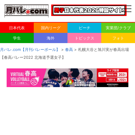
togg
navi
日本代表
国内リーグ
ビーチ
実業団/クラブ
学生
海外
トピックス
フォト
月バレ.com【月刊バレーボール】
>
春高
> 札幌大谷と旭川実が春高出場
【春高バレー2022 北海道予選女子】