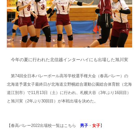
今年の夏に行われた北信越インターハイにも出場した旭川実
第74回全日本バレーボール高等学校選手権大会（春高バレー）の
北海道予選女子最終日が北海道立野幌総合運動公園総合体育館（北海
道江別市）で11月13日（土）に行われ、札幌大谷（3年ぶり16回目）
と旭川実（2年ぶり30回目）が本戦出場を決めた。
【春高バレー2022出場校一覧はこちら
男子
・
女子
】