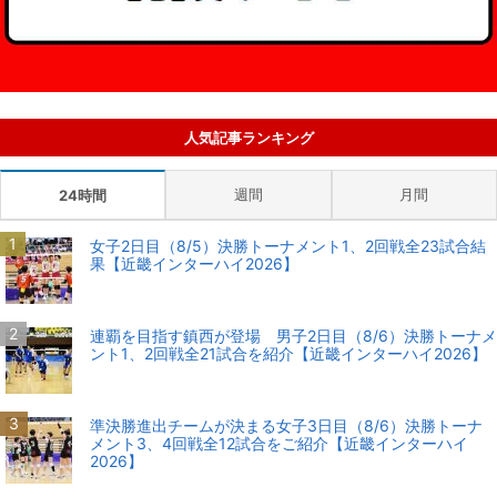
人気記事ランキング
週間
月間
24時間
女子2日目（8/5）決勝トーナメント1、2回戦全23試合結
果【近畿インターハイ2026】
連覇を目指す鎮西が登場 男子2日目（8/6）決勝トーナメ
ント1、2回戦全21試合を紹介【近畿インターハイ2026】
準決勝進出チームが決まる女子3日目（8/6）決勝トーナ
メント3、4回戦全12試合をご紹介【近畿インターハイ
2026】