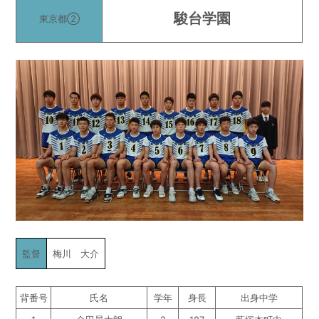
駿台学園
東京都②
監督
梅川 大介
背番号
氏名
学年
身長
出身中学