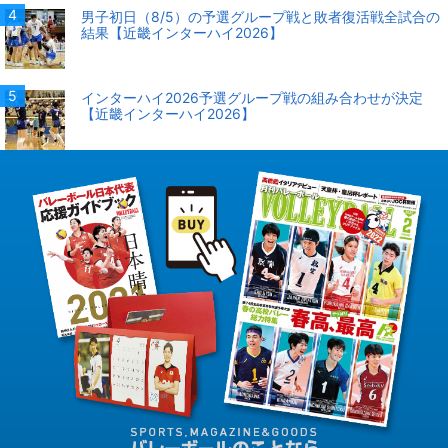
男子初日（8/5）の予選グループ戦と敗者復活戦全試合の
結果【近畿インターハイ2026】
インターハイ2026予選グループ戦の組み合わせが決定
【近畿インターハイ2026】