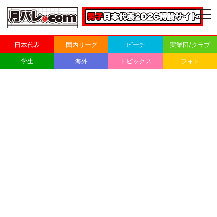
togg
navi
日本代表
国内リーグ
ビーチ
実業団/クラブ
学生
海外
トピックス
フォト