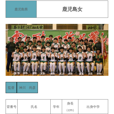
鹿児島女
鹿児島県
監督
神川 尚彦
身長
背番号
氏名
学年
出身中学
（cm）