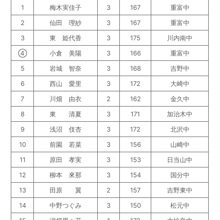
1
梅木実佳子
3
167
重富中
2
仙田 理紗
3
167
重富中
3
東 姫代香
3
175
川内南中
④
小倉 美陽
3
166
重富中
5
岩城 智奈
3
168
吉野中
6
西山 愛里
3
172
大崎中
7
川畑 由衣
2
162
金久中
8
東 清夏
3
171
加治木中
9
浅沼 伎杏
3
172
北沢中
10
前園 若菜
3
156
山崎中
11
原田 孝実
3
153
日当山中
12
柳本 來那
3
154
国分中
13
田原 翼
2
157
吉野東中
14
中野つぐみ
3
150
松元中