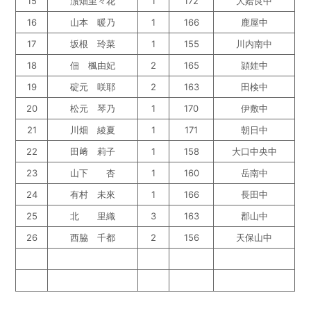
15
濵畑里々花
1
172
大姶良中
16
山本 暖乃
1
166
鹿屋中
17
坂根 玲菜
1
155
川内南中
18
佃 楓由妃
2
165
頴娃中
19
碇元 咲耶
2
163
田検中
20
松元 琴乃
1
170
伊敷中
21
川畑 綾夏
1
171
朝日中
22
田﨑 莉子
1
158
大口中央中
23
山下 杏
1
160
岳南中
24
有村 未來
1
166
長田中
25
北 里織
3
163
郡山中
26
西脇 千都
2
156
天保山中