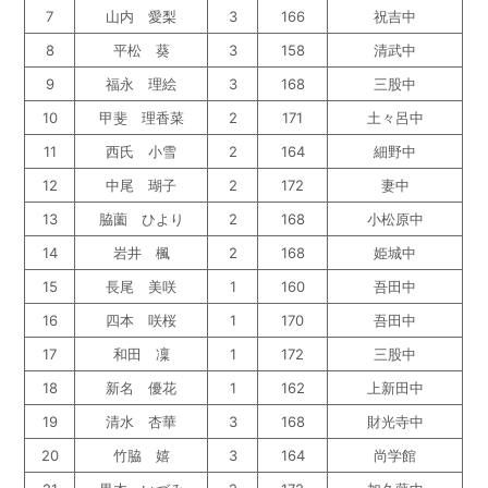
7
山内 愛梨
3
166
祝吉中
8
平松 葵
3
158
清武中
9
福永 理絵
3
168
三股中
10
甲斐 理香菜
2
171
土々呂中
11
西氏 小雪
2
164
細野中
12
中尾 瑚子
2
172
妻中
13
脇薗 ひより
2
168
小松原中
14
岩井 楓
2
168
姫城中
15
長尾 美咲
1
160
吾田中
16
四本 咲桜
1
170
吾田中
17
和田 凜
1
172
三股中
18
新名 優花
1
162
上新田中
19
清水 杏華
3
168
財光寺中
20
竹脇 嬉
3
164
尚学館