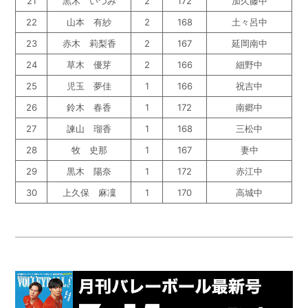
21
黒木 いづみ
2
172
加久藤中
22
山本 有紗
2
168
土々呂中
23
赤木 莉梨香
2
167
延岡南中
24
草木 優芽
2
166
細野中
25
児玉 夢佳
1
166
祝吉中
26
鈴木 春香
1
172
南郷中
27
諫山 瑠香
1
168
三松中
28
牧 史那
1
167
妻中
29
黒木 陽奈
1
172
赤江中
30
上久保 麻凜
1
170
高城中