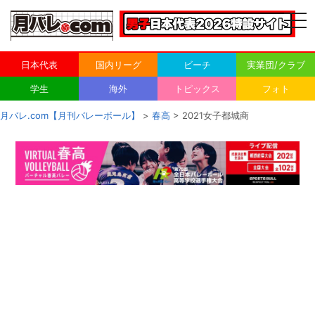
togg
navi
日本代表
国内リーグ
ビーチ
実業団/クラブ
学生
海外
トピックス
フォト
月バレ.com【月刊バレーボール】
>
春高
> 2021女子都城商