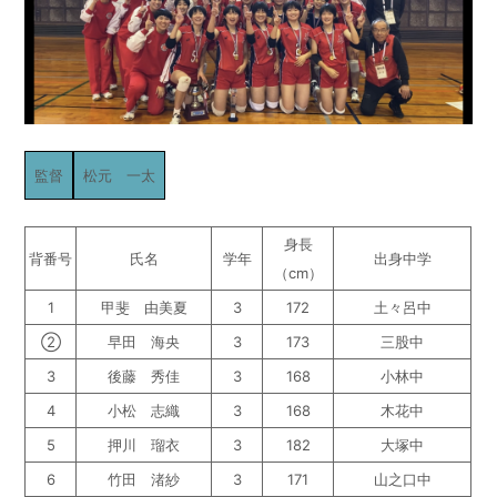
監督
松元 一太
身長
背番号
氏名
学年
出身中学
（cm）
1
甲斐 由美夏
3
172
土々呂中
②
早田 海央
3
173
三股中
3
後藤 秀佳
3
168
小林中
4
小松 志織
3
168
木花中
5
押川 瑠衣
3
182
大塚中
6
竹田 渚紗
3
171
山之口中