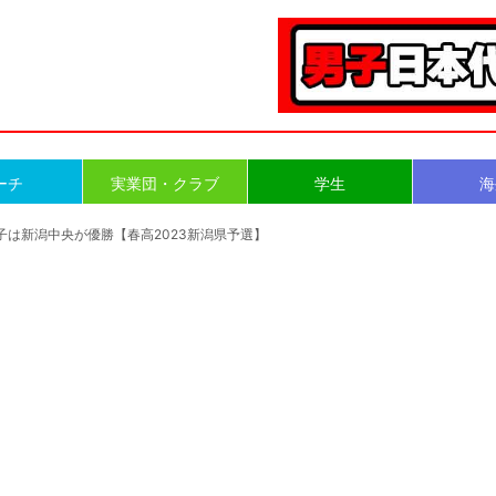
ーチ
実業団・クラブ
学生
海
子は新潟中央が優勝【春高2023新潟県予選】