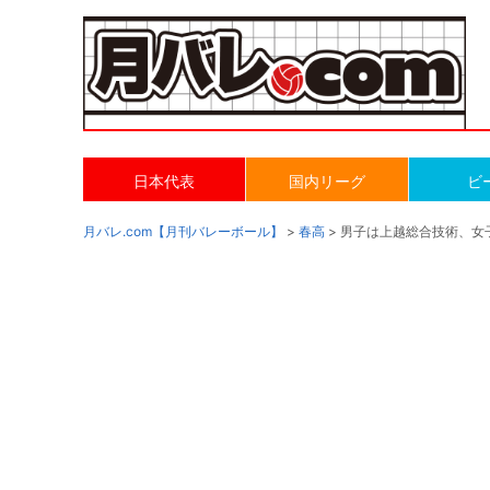
日本代表
国内リーグ
ビ
月バレ.com【月刊バレーボール】
>
春高
> 男子は上越総合技術、女