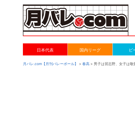
日本代表
国内リーグ
ビ
月バレ.com【月刊バレーボール】
>
春高
> 男子は習志野、女子は敬