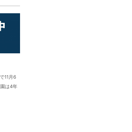
11月6
園は4年