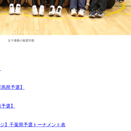
女子優勝の敬愛学園
】
群馬県予選】
県予選】
ジ】千葉県予選トーナメント表