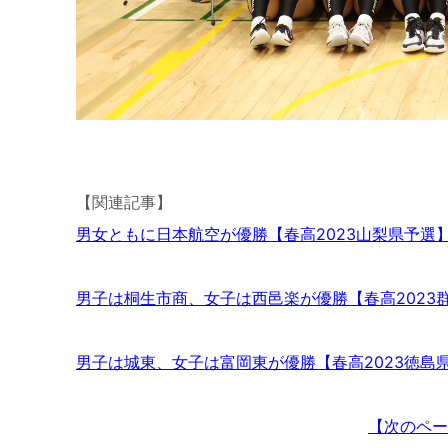
【関連記事】
男女ともに日本航空が優勝【春高2023山梨県予選
男子は桐生市商、女子は西邑楽が優勝【春高2023
男子は城東、女子は富岡東が優勝【春高2023徳島
【次のペー