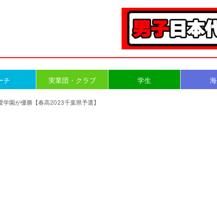
ーチ
実業団・クラブ
学生
海
愛学園が優勝【春高2023千葉県予選】