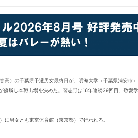
春高）の千葉県予選男女最終日が、明海大学（千葉県浦安市）で
優勝し本戦出場を決めた。習志野は16年連続39回目、敬愛学
日）に男女とも東京体育館（東京都）で行われる。