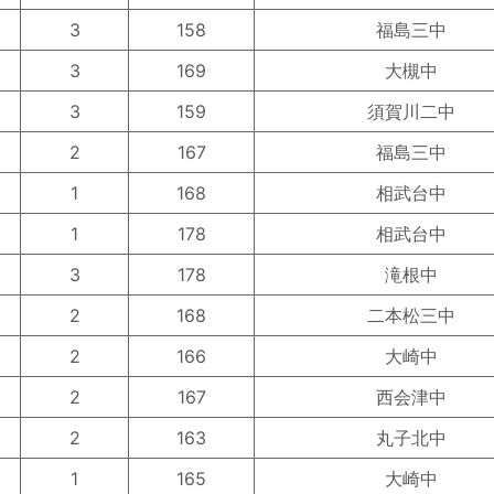
3
158
福島三中
3
169
大槻中
3
159
須賀川二中
2
167
福島三中
1
168
相武台中
1
178
相武台中
3
178
滝根中
2
168
二本松三中
2
166
大崎中
2
167
西会津中
2
163
丸子北中
1
165
大崎中