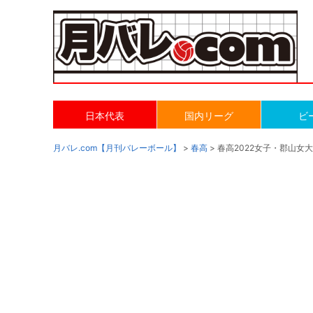
日本代表
国内リーグ
ビ
月バレ.com【月刊バレーボール】
>
春高
> 春高2022女子・郡山女