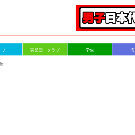
ーチ
実業団・クラブ
学生
海
大附