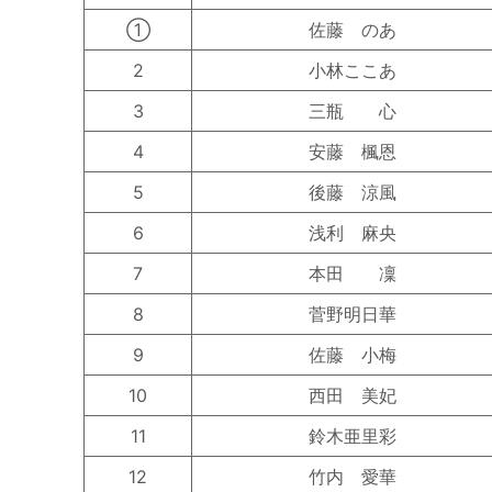
①
佐藤 のあ
2
小林ここあ
3
三瓶 心
4
安藤 楓恩
5
後藤 涼風
6
浅利 麻央
7
本田 凜
8
菅野明日華
9
佐藤 小梅
10
西田 美妃
11
鈴木亜里彩
12
竹内 愛華