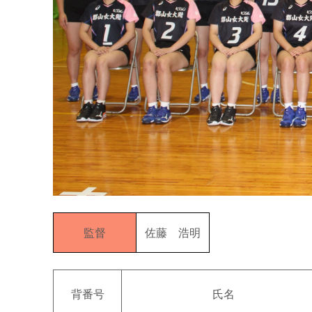
監督
佐藤 浩明
背番号
氏名