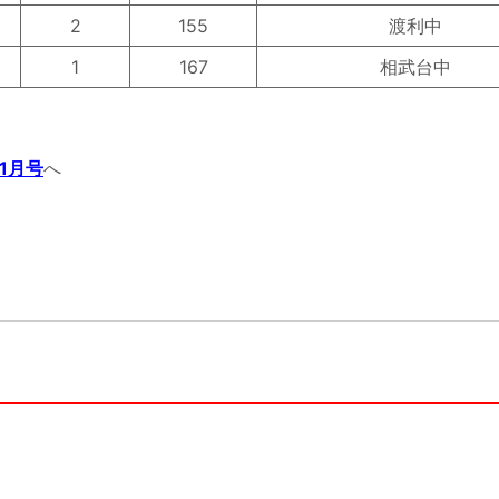
2
155
渡利中
1
167
相武台中
1月号
へ