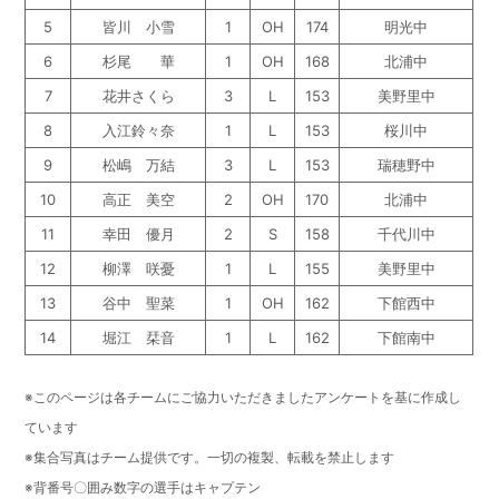
5
皆川 小雪
1
OH
174
明光中
6
杉尾 華
1
OH
168
北浦中
7
花井さくら
3
L
153
美野里中
8
入江鈴々奈
1
L
153
桜川中
9
松嶋 万結
3
L
153
瑞穂野中
10
高正 美空
2
OH
170
北浦中
11
幸田 優月
2
S
158
千代川中
12
柳澤 咲憂
1
L
155
美野里中
13
谷中 聖菜
1
OH
162
下館西中
14
堀江 栞音
1
L
162
下館南中
※このページは各チームにご協力いただきましたアンケートを基に作成し
ています
※集合写真はチーム提供です。一切の複製、転載を禁止します
※背番号〇囲み数字の選手はキャプテン