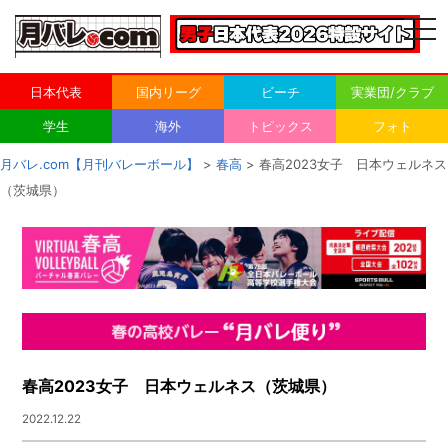
togg
navi
日本代表
国内リーグ
ビーチ
実業団/クラブ
学生
海外
トピックス
フォト
月バレ.com【月刊バレーボール】
>
春高
> 春高2023女子 日本ウェルネス
（茨城県）
春高2023女子 日本ウェルネス（茨城県）
2022.12.22