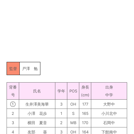
監督
戸澤 勉
背番
身長
出身
氏名
学年
POS
号
(cm)
中学
①
生井澤美海華
3
OH
177
大野中
2
小澤 花歩
1
S
165
小川北中
3
横田 夏音
2
MB
170
石岡中
4
友部 葵
3
OH
164
下館南中