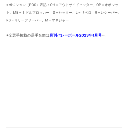
※ポジション（POS）表記：OH＝アウトサイドヒッター、OP＝オポジッ
ト、MB＝ミドルブロッカー、S＝セッター、L＝リベロ、R＝レシーバー、
RS＝リリーフサーバー、M＝マネジャー
※全選手掲載の選手名鑑は
月刊バレーボール2023年1月号
へ