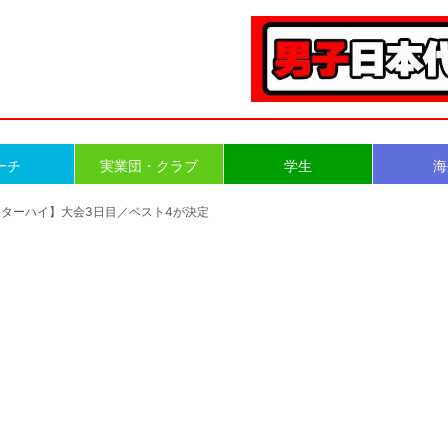
ーチ
実業団・クラブ
学生
海
ンターハイ】大会3日目／ベスト4が決定