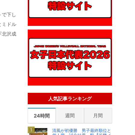
トで下し
とミドル
下北沢成
人気記事ランキング
週間
月間
24時間
清風が初優勝 男子最終順位と