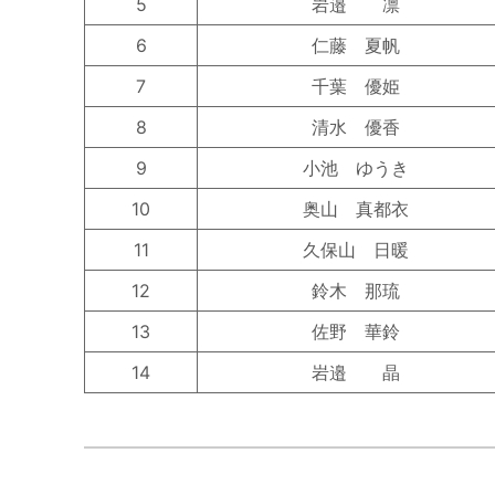
5
岩邉 凛
6
仁藤 夏帆
7
千葉 優姫
8
清水 優香
9
小池 ゆうき
10
奥山 真都衣
11
久保山 日暖
12
鈴木 那琉
13
佐野 華鈴
14
岩邉 晶