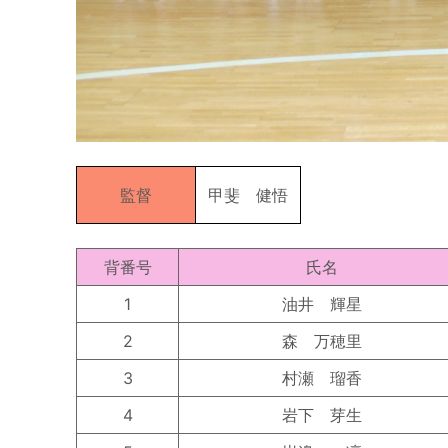
監督
甲斐 健悟
背番号
氏名
1
油井 輝星
2
森 万穂里
3
村瀬 瑠香
4
岩下 芽生