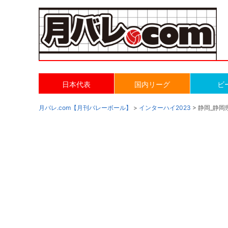
日本代表
国内リーグ
ビ
月バレ.com【月刊バレーボール】
>
インターハイ2023
> 静岡_静岡