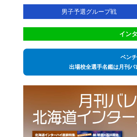
男子予選グループ戦
イン
ベンチ
出場校全選手名鑑は月刊バ