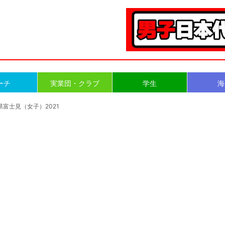
ーチ
実業団・クラブ
学生
海
県富士見（女子）2021