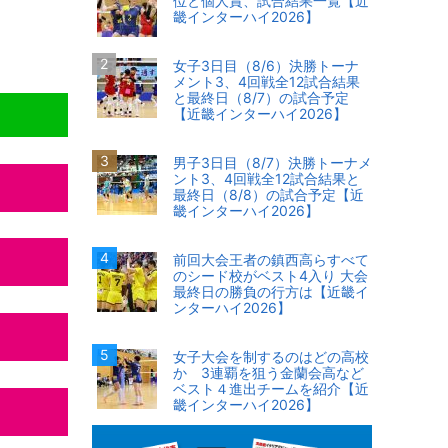
位と個人賞、試合結果一覧【近
畿インターハイ2026】
女子3日目（8/6）決勝トーナ
メント3、4回戦全12試合結果
と最終日（8/7）の試合予定
【近畿インターハイ2026】
男子3日目（8/7）決勝トーナメ
ント3、4回戦全12試合結果と
最終日（8/8）の試合予定【近
畿インターハイ2026】
前回大会王者の鎮西高らすべて
のシード校がベスト4入り 大会
最終日の勝負の行方は【近畿イ
ンターハイ2026】
女子大会を制するのはどの高校
か 3連覇を狙う金蘭会高など
ベスト４進出チームを紹介【近
畿インターハイ2026】