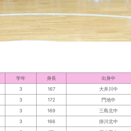
学年
身長
出身中
3
167
大井川中
3
172
門池中
3
169
三島北中
3
166
掛川北中