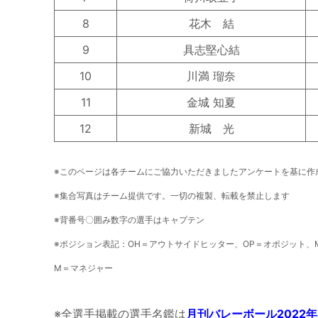
8
花木 結
9
具志堅心結
10
川満 瑠奈
11
金城 知夏
12
新城 光
※このページは各チームにご協力いただきましたアンケートを基に作
※集合写真はチーム提供です。一切の複製、転載を禁止します
※背番号〇囲み数字の選手はキャプテン
※ポジション表記：OH＝アウトサイドヒッター、OP＝オポジット、
M＝マネジャー
※全選手掲載の選手名鑑は
月刊バレーボール2022年