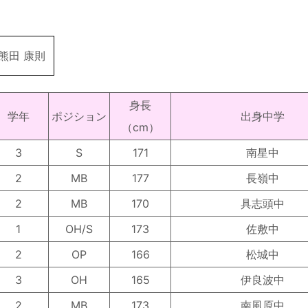
熊田 康則
身長
学年
ポジション
出身中学
（cm）
3
S
171
南星中
2
MB
177
長嶺中
2
MB
170
具志頭中
1
OH/S
173
佐敷中
2
OP
166
松城中
3
OH
165
伊良波中
2
MB
173
南風原中