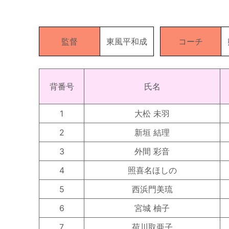
監督
東風平和成
コーチ
背番号
氏名
1
大松 未羽
2
新垣 結理
3
外間 彩音
4
照喜名ほしの
5
西浜門美琉
6
宮城 柚子
7
荷川取亜子