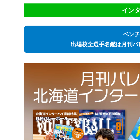
イン
ベンチ
出場校全選手名鑑は月刊バ