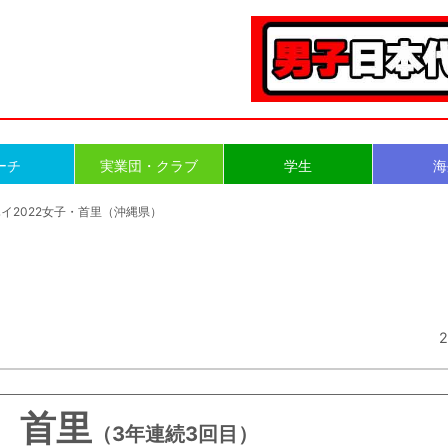
ーチ
実業団・クラブ
学生
海
ハイ2022女子・首里（沖縄県）
）
2
首里
（3年連続3回目）