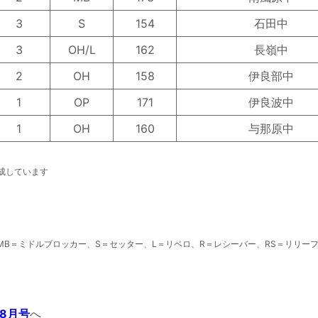
3
S
154
石田中
3
OH/L
162
長嶺中
2
OH
158
伊良部中
1
OP
171
伊良波中
1
OH
160
与那原中
成しています
MB＝ミドルブロッカー、S＝セッター、L＝リベロ、R＝レシーバー、RS＝リリー
8月号
へ