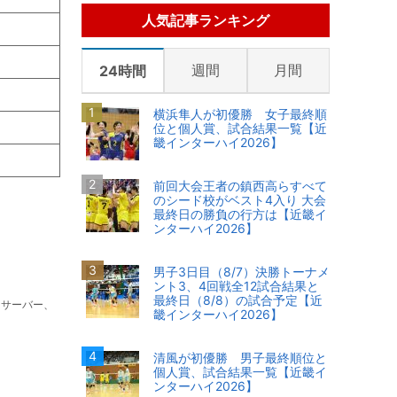
人気記事ランキング
週間
月間
24時間
横浜隼人が初優勝 女子最終順
位と個人賞、試合結果一覧【近
畿インターハイ2026】
前回大会王者の鎮西高らすべて
のシード校がベスト4入り 大会
最終日の勝負の行方は【近畿イ
ンターハイ2026】
男子3日目（8/7）決勝トーナメ
ント3、4回戦全12試合結果と
最終日（8/8）の試合予定【近
フサーバー、
畿インターハイ2026】
清風が初優勝 男子最終順位と
個人賞、試合結果一覧【近畿イ
ンターハイ2026】