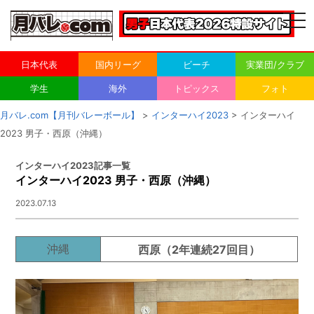
togg
navi
日本代表
国内リーグ
ビーチ
実業団/クラブ
学生
海外
トピックス
フォト
月バレ.com【月刊バレーボール】
>
インターハイ2023
> インターハイ
2023 男子・西原（沖縄）
インターハイ2023記事一覧
インターハイ2023 男子・西原（沖縄）
2023.07.13
沖縄
西原
（
2年連続27回目
）