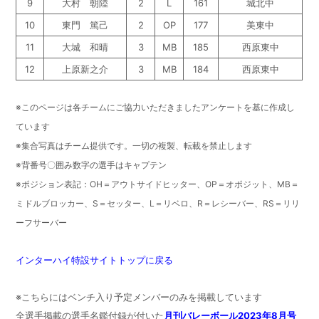
9
大村 朝陸
2
L
161
城北中
10
東門 篤己
2
OP
177
美東中
11
大城 和晴
3
MB
185
西原東中
12
上原新之介
3
MB
184
西原東中
※このページは各チームにご協力いただきましたアンケートを基に作成し
ています
※集合写真はチーム提供です。一切の複製、転載を禁止します
※背番号〇囲み数字の選手はキャプテン
※ポジション表記：OH＝アウトサイドヒッター、OP＝オポジット、MB＝
ミドルブロッカー、S＝セッター、L＝リベロ、R＝レシーバー、RS＝リリ
ーフサーバー
インターハイ特設サイトトップに戻る
※こちらにはベンチ入り予定メンバーのみを掲載しています
全選手掲載の選手名鑑付録が付いた
月刊バレーボール2023年8月号