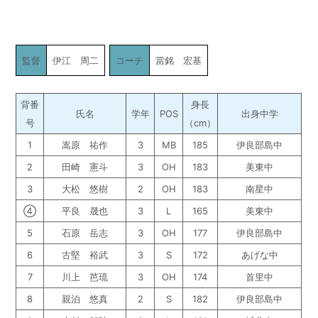
監督
伊江 周二
コーチ
當銘 宏基
背番
身長
氏名
学年
POS
出身中学
号
（cm）
1
嵩原 祐作
3
MB
185
伊良部島中
2
田崎 憲斗
3
OH
183
美東中
3
大松 悠樹
2
OH
183
南星中
④
平良 晟也
3
L
165
美東中
5
石原 岳志
3
OH
177
伊良部島中
6
古堅 裕武
3
S
172
あげな中
7
川上 芭琉
3
OH
174
首里中
8
親泊 悠真
2
S
182
伊良部島中