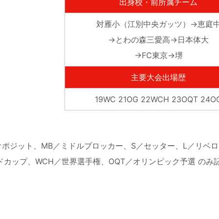
出身校・前所属チーム
対雁小（江別中央ガッツ）→恵庭
→とわの森三愛高→日本体大
→FC東京→堺
主要大会出場歴
19WC 21OG 22WCH 23OQT 24O
オポジット、MB／ミドルブロッカー、S／セッター、L／リベロ
ドカップ、WCH／世界選手権、OQT／オリンピック予選 のみ