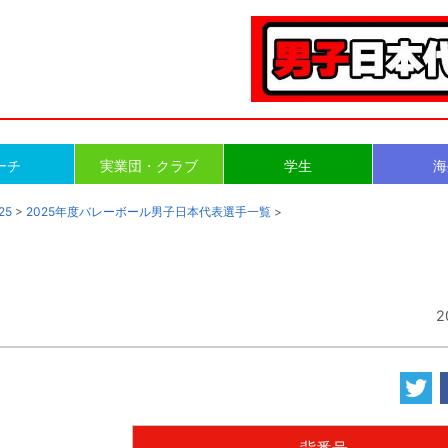
ーチ
実業団・クラブ
学生
海
25
>
2025年度バレーボール男子日本代表選手一覧
>
2