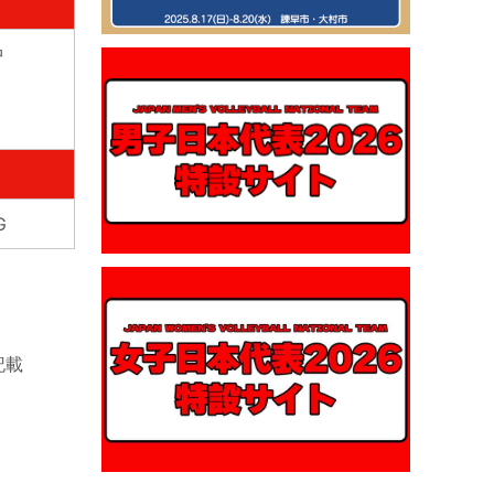
中
G
記載