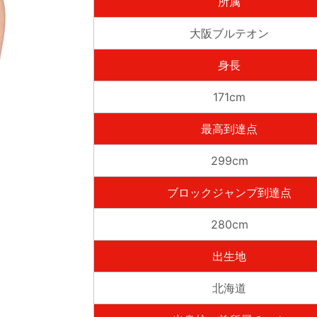
所属
大阪ブルテオン
身長
171cm
最高到達点
299cm
ブロックジャンプ到達点
280cm
出生地
北海道