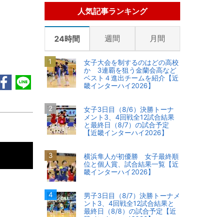
人気記事ランキング
週間
月間
24時間
女子大会を制するのはどの高校
か 3連覇を狙う金蘭会高など
ベスト４進出チームを紹介【近
畿インターハイ2026】
女子3日目（8/6）決勝トーナ
メント3、4回戦全12試合結果
と最終日（8/7）の試合予定
【近畿インターハイ2026】
横浜隼人が初優勝 女子最終順
位と個人賞、試合結果一覧【近
畿インターハイ2026】
男子3日目（8/7）決勝トーナメ
ント3、4回戦全12試合結果と
最終日（8/8）の試合予定【近