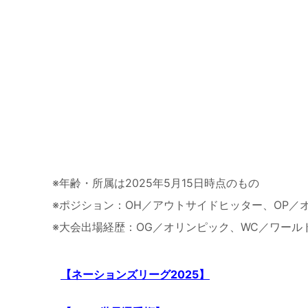
※年齢・所属は2025年5月15日時点のもの
※ポジション：OH／アウトサイドヒッター、OP／
※大会出場経歴：OG／オリンピック、WC／ワール
【ネーションズリーグ2025】