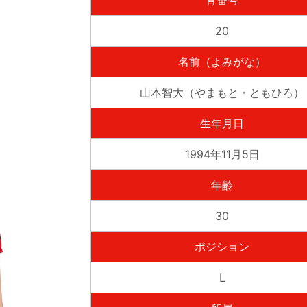
背番号
20
名前（よみがな）
山本智大（やまもと・ともひろ）
生年月日
1994年11月5日
年齢
30
ポジション
L