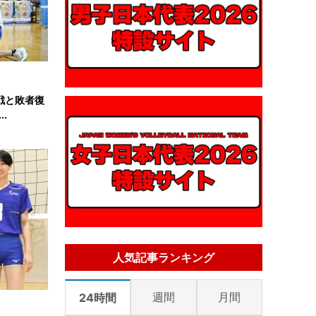
戦と敗者復
.
人気記事ランキング
週間
月間
24時間