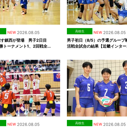
高校生
2026.08.05
2026.08.05
NEW
NEW
指す鎮西が登場 男子2日目
男子初日（8/5）の予選グループ
勝トーナメント1、2回戦全...
活戦全試合の結果【近畿インター..
高校生
2026.08.05
2026.08.05
NEW
NEW