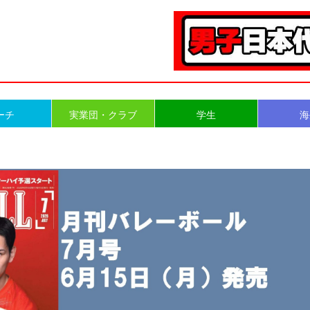
ーチ
実業団・クラブ
学生
海