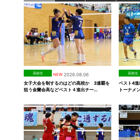
高校生
高校生
2026.08.06
NEW
女子大会を制するのはどの高校か 3連覇を
ベスト4進
狙う金蘭会高などベスト４進出チー...
トーナメント