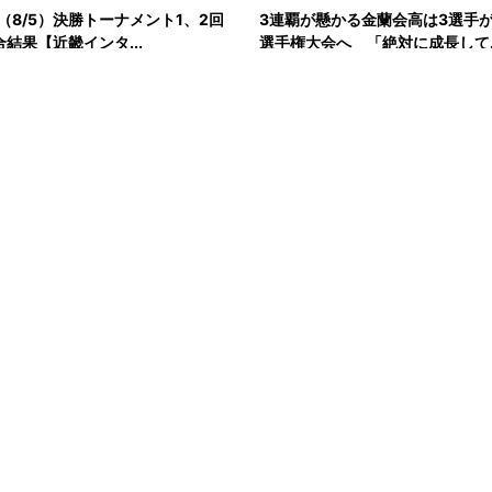
（8/5）決勝トーナメント1、2回
3連覇が懸かる金蘭会高は3選手が
合結果【近畿インタ...
選手権大会へ 「絶対に成長して..