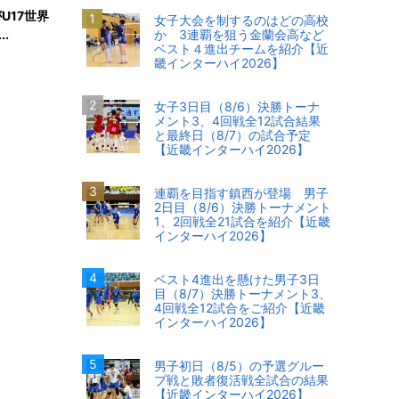
U17世界
女子大会を制するのはどの高校
.
か 3連覇を狙う金蘭会高など
ベスト４進出チームを紹介【近
畿インターハイ2026】
女子3日目（8/6）決勝トーナ
メント3、4回戦全12試合結果
と最終日（8/7）の試合予定
【近畿インターハイ2026】
連覇を目指す鎮西が登場 男子
2日目（8/6）決勝トーナメント
1、2回戦全21試合を紹介【近畿
インターハイ2026】
ベスト4進出を懸けた男子3日
目（8/7）決勝トーナメント3、
4回戦全12試合をご紹介【近畿
インターハイ2026】
男子初日（8/5）の予選グルー
プ戦と敗者復活戦全試合の結果
【近畿インターハイ2026】