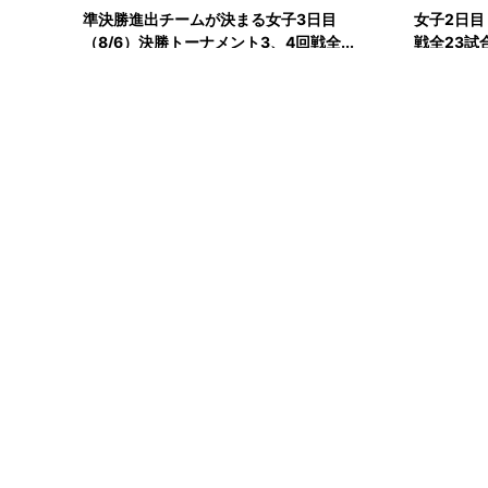
準決勝進出チームが決まる女子3日目
女子2日目
（8/6）決勝トーナメント3、4回戦全...
戦全23試
高校生
2026.08.04
前回大会王者の金蘭会らシード校が登場 女
子2日目（8/5）決勝トーナメン...