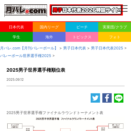
togg
navi
日本代表
国内リーグ
ビーチ
実業団/クラブ
学生
海外
トピックス
フォト
月バレ.com【月刊バレーボール】
>
男子日本代表
>
男子日本代表2025
>
バレーボール世界選手権2025
>
2025男子世界選手権順位表
2025.09.12
2025男子世界選手権ファイナルラウンドトーナメント表