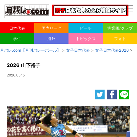
togg
navi
日本代表
国内リーグ
ビーチ
実業団/クラブ
学生
海外
トピックス
フォト
月バレ.com【月刊バレーボール】
>
女子日本代表
>
女子日本代表2026
>
2026 山下裕子
2026.05.15