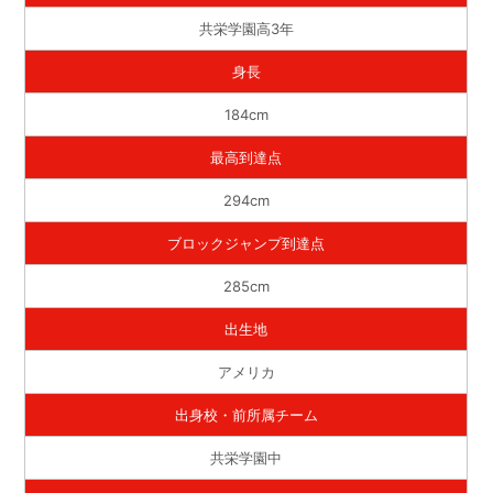
共栄学園高3年
身長
184cm
最高到達点
294cm
ブロックジャンプ到達点
285cm
出生地
アメリカ
出身校・前所属チーム
共栄学園中