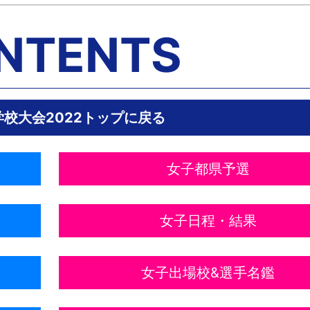
NTENTS
校大会2022トップに戻る
女子都県予選
女子日程・結果
女子出場校&選手名鑑