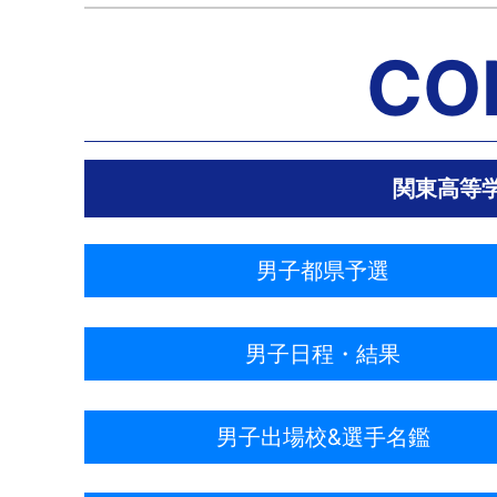
CO
関東高等学
男子都県予選
男子日程・結果
男子出場校&選手名鑑