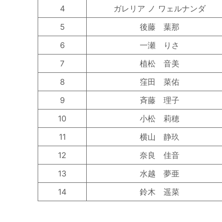
4
ガレリア ノ ワェルナンダ
5
後藤 葉那
6
一瀬 りさ
7
植松 音美
8
窪田 菜佑
9
斉藤 理子
10
小松 莉穂
11
横山 静玖
12
奈良 佳音
13
水越 夢亜
14
鈴木 遥菜