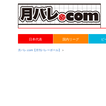
日本代表
国内リーグ
ビ
月バレ.com【月刊バレーボール】
>