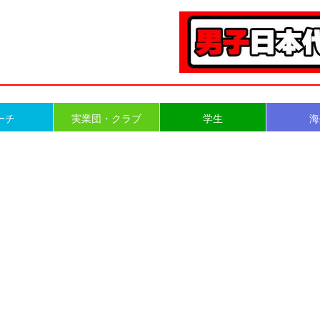
ーチ
実業団・クラブ
学生
海