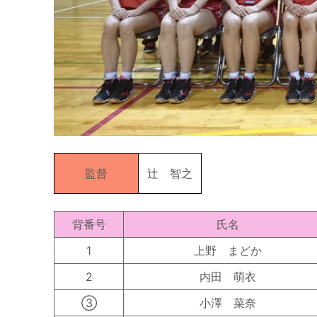
監督
辻 智之
背番号
氏名
1
上野 まどか
2
内田 萌衣
③
小澤 菜奈