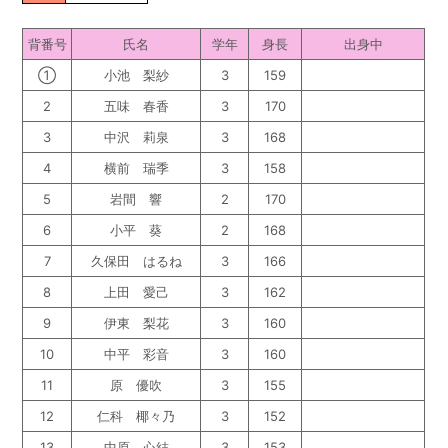
背番号
氏名
学年
身長
出身中
①
小池 梨紗
3
159
2
五味 春香
3
170
3
中沢 莉泉
3
168
4
横前 瑞季
3
158
5
岩間 響
2
170
6
小平 葵
2
168
7
久保田 はるね
3
166
8
上田 愛己
3
162
9
伊東 梨花
3
160
10
中平 彩音
3
160
11
原 優吹
3
155
12
仁科 椰々乃
3
152
13
中原 心結
3
153