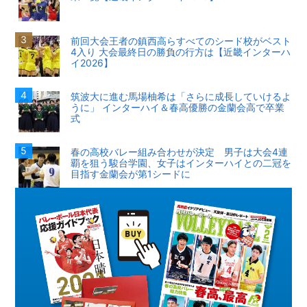
前回大会王者の鎮西高らすべてのシード校がベスト
4入り 大会最終日の勝負の行方は【近畿インターハ
イ2026】
筑波大に進む馬場柚希は「さらに成長していけるよ
うに」 インターハイ＆春高優勝の金蘭会高で卒業
式
春の高校バレー組み合わせが決定 男子は大会4連
覇を狙う駿台学園、女子はインターハイとの二冠を
目指す金蘭会が第1シードに