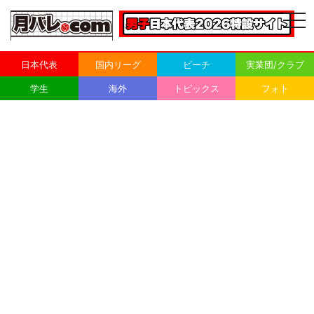
togg
navi
日本代表
国内リーグ
ビーチ
実業団/クラブ
学生
海外
トピックス
フォト