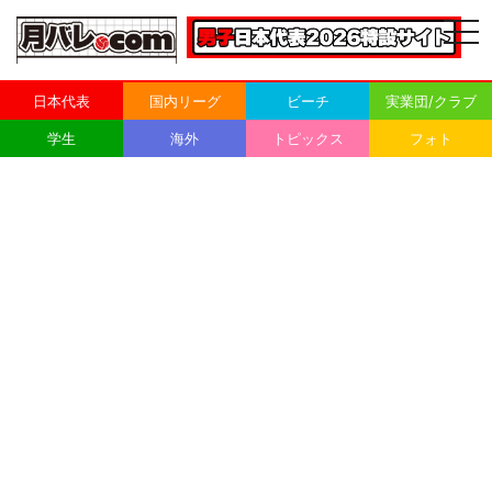
togg
navi
日本代表
国内リーグ
ビーチ
実業団/クラブ
学生
海外
トピックス
フォト