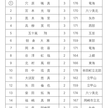
①
穴 原 颯 真
3
176
竜海
2
宮 本 光 瑠
3
170
六ツ美北
3
黒 木 海 里
3
171
矢作
4
高 柳 英 司
3
171
西部
5
五十嵐 翔
3
176
五並
6
朝 倉 大 雅
3
159
東部
7
岡 本 吹 葵
2
171
竜海
8
谷 澤 虹 哉
2
164
上郷
9
北 村 風 樹
2
166
東海
10
田 中 琉 貴
2
178
幸田町立北部
11
大須賀 悠 真
2
162
立甲山
12
矢 田 倫 也
2
159
立甲山
13
柴 田 拓 海
2
174
六ツ美北
14
福 嶋 真 輝
2
167
岡崎市立北
15
川 森 阿修羅
2
171
矢作