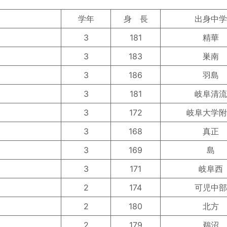
学年
身 長
出身中学
3
181
精華
3
183
巣南
3
186
羽島
3
181
岐阜清流
3
172
岐阜大学附
3
168
真正
3
169
島
3
171
岐阜西
2
174
可児中部
2
180
北方
2
179
鵜沼