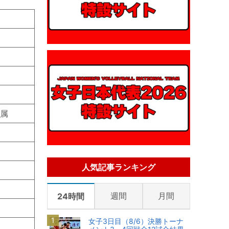
属
人気記事ランキング
週間
月間
24時間
女子3日目（8/6）決勝トーナ