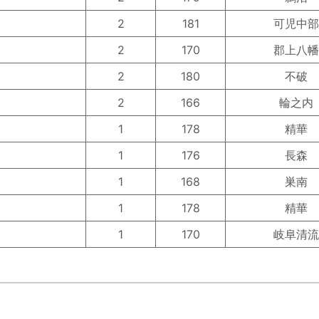
2
181
可児中部
2
170
郡上八幡
2
180
不破
2
166
輪之内
1
178
精華
1
176
長森
1
168
巣南
1
178
精華
1
170
岐阜清流