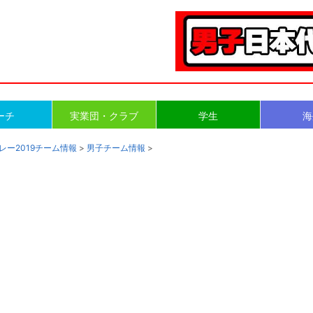
ーチ
実業団・クラブ
学生
海
レー2019チーム情報
>
男子チーム情報
>