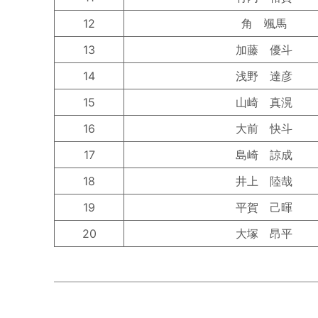
12
角 颯馬
13
加藤 優斗
14
浅野 達彦
15
山崎 真滉
16
大前 快斗
17
島崎 諒成
18
井上 陸哉
19
平賀 己暉
20
大塚 昂平