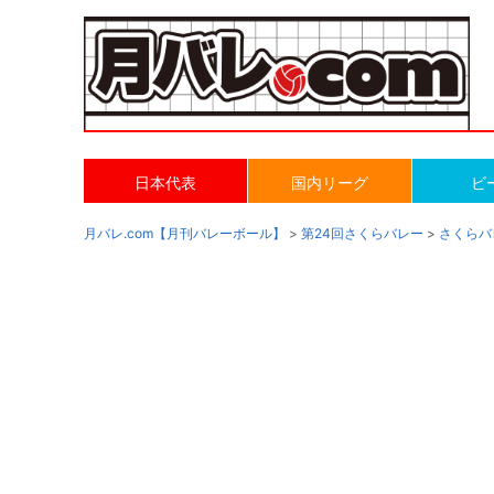
日本代表
国内リーグ
ビ
月バレ.com【月刊バレーボール】
>
第24回さくらバレー
>
さくらバ