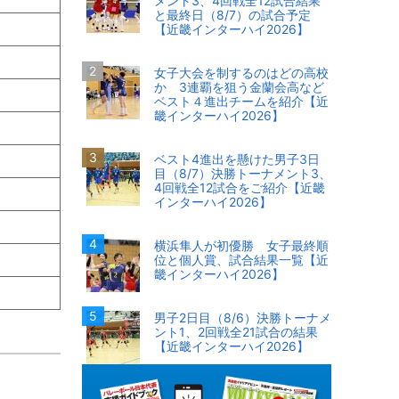
メント3、4回戦全12試合結果
と最終日（8/7）の試合予定
【近畿インターハイ2026】
女子大会を制するのはどの高校
か 3連覇を狙う金蘭会高など
ベスト４進出チームを紹介【近
畿インターハイ2026】
ベスト4進出を懸けた男子3日
目（8/7）決勝トーナメント3、
4回戦全12試合をご紹介【近畿
インターハイ2026】
横浜隼人が初優勝 女子最終順
位と個人賞、試合結果一覧【近
畿インターハイ2026】
男子2日目（8/6）決勝トーナメ
ント1、2回戦全21試合の結果
【近畿インターハイ2026】