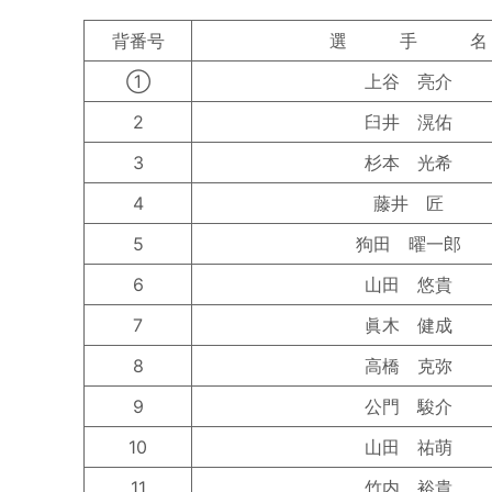
背番号
選 手 名
①
上谷 亮介
2
臼井 滉佑
3
杉本 光希
4
藤井 匠
5
狗田 曜一郎
6
山田 悠貴
7
眞木 健成
8
高橋 克弥
9
公門 駿介
10
山田 祐萌
11
竹内 裕貴