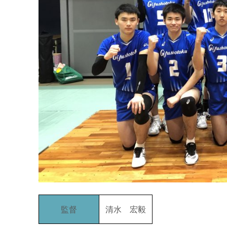
監督
清水 宏毅