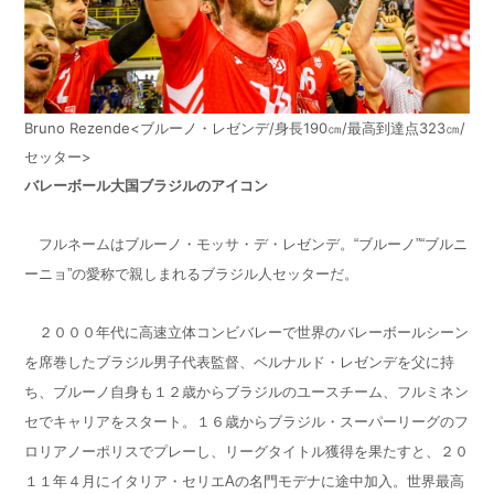
Bruno Rezende<ブルーノ・レゼンデ/身長190㎝/最高到達点323㎝/
セッター>
バレーボール大国ブラジルのアイコン
フルネームはブルーノ・モッサ・デ・レゼンデ。“ブルーノ”“ブルニ
ーニョ”の愛称で親しまれるブラジル人セッターだ。
２０００年代に高速立体コンビバレーで世界のバレーボールシーン
を席巻したブラジル男子代表監督、ベルナルド・レゼンデを父に持
ち、ブルーノ自身も１２歳からブラジルのユースチーム、フルミネン
セでキャリアをスタート。１６歳からブラジル・スーパーリーグのフ
ロリアノーポリスでプレーし、リーグタイトル獲得を果たすと、２０
１１年４月にイタリア・セリエAの名門モデナに途中加入。世界最高