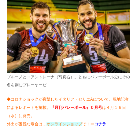
ブルーノとユアントレーナ（写真右）。ともにバレーボール史にその
名を刻むプレーヤーだ
◆コロナショックが直撃したイタリア・セリエAについて、現地記者
によるレポートを掲載。
『月刊バレーボール』５月号
は４月１５日
（水）に発売。
外出が困難な場合は…
オンラインショップ
で！⇒
コチラ