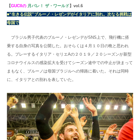
【
GUCIIの
月バレ！ ザ・ワールド
】vol.6
■“生きる伝説”ブルーノ・レゼンデがイタリアに別れ。次なる挑戦は
母国で
ブラジル男子代表のブルーノ・レゼンデが
SNS
上で、飛行機に搭
乗する自身の写真を公開した。おそらくは４月１０日の晩と思われ
る。プレーするイタリア・セリエ
A
の２０１９／２０シーズンが新型
コロナウイルスの感染拡大を受けてシーズン途中での中止が決まって
まもなく、ブルーノは母国ブラジルへの帰路に着いた。それは同時
に、イタリアとの別れを表していた。