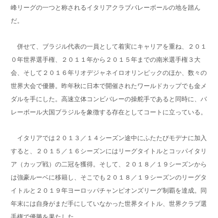
峰リーグの一つと称されるイタリアクラブバレーボールの地を踏ん
だ。
併せて、ブラジル代表の一員として着実にキャリアを重ね、２０１
０年世界選手権、２０１１年から２０１５年までの南米選手権３大
会、そして２０１６年リオデジャネイロオリンピックのほか、数々の
世界大会で優勝。昨年秋に日本で開催されたワールドカップでも金メ
ダルを手にした。高速立体コンビバレーの操舵手であると同時に、バ
レーボール大国ブラジルを象徴する存在としてコートに立っている。
イタリアでは２０１３／１４シーズン途中にふたたびモデナに加入
すると、２０１５／１６シーズンにはリーグタイトルとコッパイタリ
ア（カップ戦）の二冠を獲得。そして、２０１８／１９シーズンから
は強豪ルーベに移籍し、そこでも２０１８／１９シーズンのリーグタ
イトルと２０１９年ヨーロッパチャンピオンズリーグ制覇を達成。同
年末には自身がまだ手にしていなかった世界タイトル、世界クラブ選
手権で優勝を果たした。