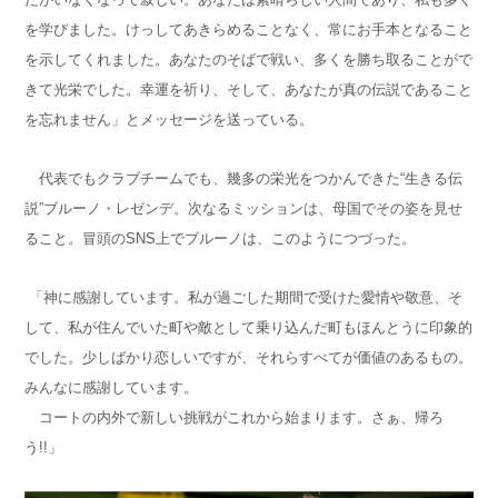
を学びました。けっしてあきらめることなく、常にお手本となること
を示してくれました。あなたのそばで戦い、多くを勝ち取ることがで
きて光栄でした。幸運を祈り、そして、あなたが真の伝説であること
を忘れません」とメッセージを送っている。
代表でもクラブチームでも、幾多の栄光をつかんできた“生きる伝
説”ブルーノ・レゼンデ。次なるミッションは、母国でその姿を見せ
ること。
冒頭のSNS上でブルーノは、このようにつづった。
「神に感謝しています。私が過ごした期間で受けた愛情や敬意、そ
して、私が住んでいた町や敵として乗り込んだ町もほんとうに印象的
でした。少しばかり恋しいですが、それらすべてが価値のあるもの。
みんなに感謝しています。
コートの内外で新しい挑戦がこれから始まります。さぁ、帰ろ
う!!」