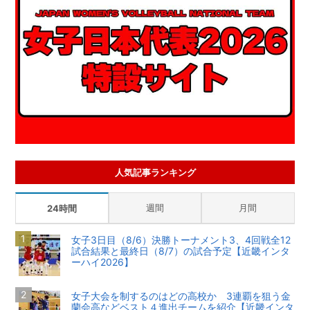
人気記事ランキング
週間
月間
24時間
女子3日目（8/6）決勝トーナメント3、4回戦全12
試合結果と最終日（8/7）の試合予定【近畿インタ
ーハイ2026】
女子大会を制するのはどの高校か 3連覇を狙う金
蘭会高などベスト４進出チームを紹介【近畿インタ