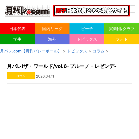
togg
navi
日本代表
国内リーグ
ビーチ
実業団/クラブ
学生
海外
トピックス
フォト
月バレ.com【月刊バレーボール】
>
トピックス
>
コラム
>
月バレ!ザ・ワールド/vol.6-ブルーノ・レゼンデ-
コラム
2020.04.11