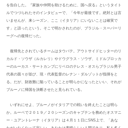
を告白した。『家族や仲間を助けるために、国へ戻る』というタイト
ルでつづられたそのインタビューで、「今年が最後です。絶対とは言
いませんが、来シーズン、ここ（イタリア）にいないことは確実で
す」と語ったという。そこで明かされたのが、ブラジル・スーパーリ
ーグへの復帰だった。
復帰先とされているチームはタウバテ。アウトサイドヒッターのリ
カルド・ソウザ（ルカレリ）やドウグラス・ソウザ、ミドルブロッカ
ーのルーカス・サートカンプにリベロのテレス・オスらブラジル男子
代表の面々が並び、現・代表監督のレナン・ダルゾットが指揮をと
る。だが、財政難に陥っていることが明らかになったといい、それが
ブルーノに帰国を決断させたと見られている。
いずれにせよ、ブルーノがイタリアでの戦いを終えたことは明ら
か。ルーベで２０１９／２０シーズンのキャプテンを務めたオスマニ
ー・ユアントレーナ（イタリア）は４月１１日にSNS上で、「あな
たがいなくなって寂しい。あなたは素晴らしい人間であり、私も多く