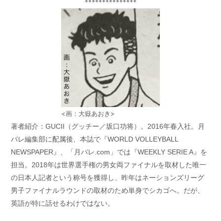
***************
<画：大嶽あおき>
著者紹介：GUCII（グッチー／坂口功将）。2016年春入社。月
バレ編集部に配属後、本誌で『WORLD VOLLEYBALL
NEWSPAPER』、「月バレ.com」では『WEEKLY SERIE A』を
担当。2018年は世界選手権の男女両ファイナルを取材した唯一
の日本人記者という称号を獲得し、昨年はネーションズリーグ
男子ファイナルラウンドの取材のため単身でシカゴへ。だが、
英語が特に話せるわけではない。