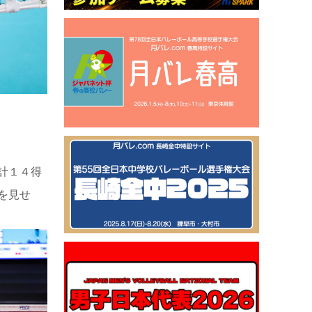
計１４得
を見せ