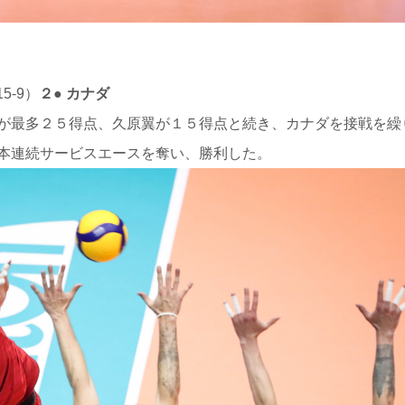
,15-9）
２● カナダ
が最多２５得点、久原翼が１５得点と続き、カナダを接戦を繰
本連続サービスエースを奪い、勝利した。