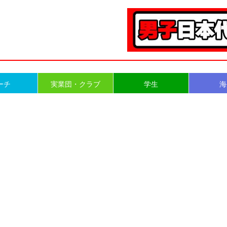
ーチ
実業団・クラブ
学生
海