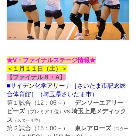
★V・ファイナルステージ情報★
＜１月１１日（土）＞
【ファイナル８・A】
■サイデン化学アリーナ［さいたま市記念総
合体育館］（埼玉県さいたま市）
第１試合（12：05～）
デンソーエアリー
ビーズ
vs.
埼玉上尾メディック
（プレミア１位）
ス
（スター４位）
第２試合（15：00～）
東レアローズ
（スター