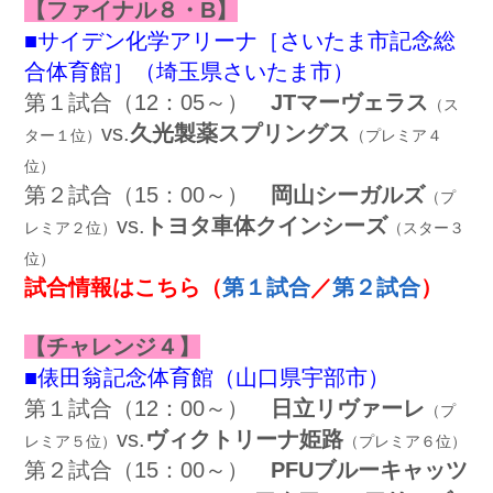
【ファイナル８・B】
■サイデン化学アリーナ［さいたま市記念総
合体育館］（埼玉県さいたま市）
第１試合（12：05～）
JTマーヴェラス
（ス
v
s.
久光製薬スプリングス
ター１位）
（プレミア４
位）
第２試合（15：00～）
岡山シーガルズ
（プ
vs.
トヨタ車体クインシーズ
レミア２位）
（スター３
位）
試合情報はこちら
（
第１試合
／
第２試合
）
【チャレンジ４】
■俵田翁記念体育館（山口県宇部市）
第１試合（12：00～）
日立リヴァーレ
（プ
vs.
ヴィクトリーナ姫路
レミア５位）
（プレミア６位）
第２試合（15：00～）
PFUブルーキャッツ