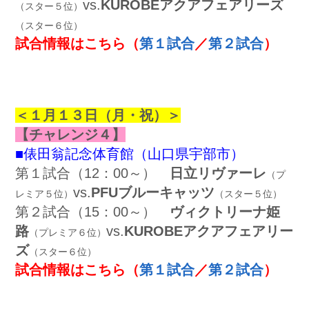
vs.
KUROBEアクアフェアリーズ
（スター５位）
（スター６位）
試合情報はこちら
（
第１試合
／
第２試合
）
＜１
月１３日（月・祝）＞
【チャレンジ４】
■俵田翁記念体育館（山口県宇部市）
第１試合（12：00～）
日立リヴァーレ
（プ
vs.
PFUブルーキャッツ
レミア５位）
（スター５位）
第２試合（15：00～）
ヴィクトリーナ姫
路
vs.
KUROBEアクアフェアリー
（プレミア６位）
ズ
（スター６位）
試合情報はこちら
（
第１試合
／
第２試合
）