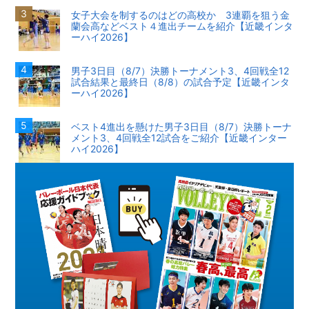
女子大会を制するのはどの高校か 3連覇を狙う金
蘭会高などベスト４進出チームを紹介【近畿インタ
ーハイ2026】
男子3日目（8/7）決勝トーナメント3、4回戦全12
試合結果と最終日（8/8）の試合予定【近畿インタ
ーハイ2026】
ベスト4進出を懸けた男子3日目（8/7）決勝トーナ
メント3、4回戦全12試合をご紹介【近畿インター
ハイ2026】