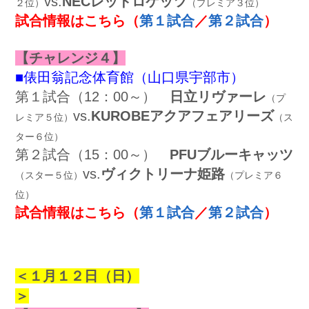
vs.
NECレッドロケッツ
２位）
（プレミア３位）
試合情報はこちら
（
第１試合
／
第２試合
）
【チャレンジ４】
■俵田翁記念体育館（山口県宇部市）
第１試合（12：00～）
日立リヴァーレ
（プ
vs.
KUROBEアクアフェアリーズ
レミア５位）
（ス
ター６位）
第２試合（15：00～）
PFUブルーキャッツ
vs.
ヴィクトリーナ姫路
（スター５位）
（プレミア６
位）
試合情報はこちら
（
第１試合
／
第２試合
）
＜１
月１２日（日）
＞