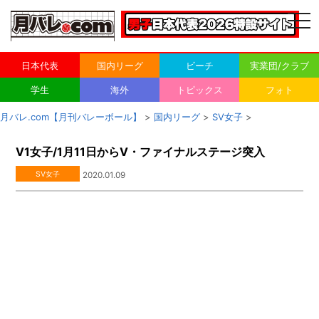
togg
navi
日本代表
国内リーグ
ビーチ
実業団/クラブ
学生
海外
トピックス
フォト
月バレ.com【月刊バレーボール】
>
国内リーグ
>
SV女子
>
V1女子/1月11日からV・ファイナルステージ突入
SV女子
2020.01.09