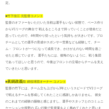
定。
■竹下佳江 元監督コメント
監督のオファーをいただいた当初は選手もいない状態で、ベース作り
からV1リーグの舞台で 戦えるところまで持っていくことが使命だと
思っていたので、4年間やり切ったという気持ち が大きいです。プロ
チームとしての選手の育成やスポンサー営業なども経験して、チー
ム・ フロントが一つになって成長でき、かけがえのない時間を過ご
せたと感じています。 選手たちには、後悔のないように、戦う集団
であってほしいと思うので、今後はフロントの立場からチームを支え
ていきたいと思います。
眞鍋政義
■
取 締役球団オーナー コメント
監督の竹下には、チーム立ち上げから3年というスピードでV1リーグ
で戦えるチームを形成してくれたことに感謝しかありません。 彼女
のこれまでの経験の賜物と感じますし、選手やスタッフとのコミュニ
ケーションや視野の 広い行動で監督業をよく務めてくれたと思いま