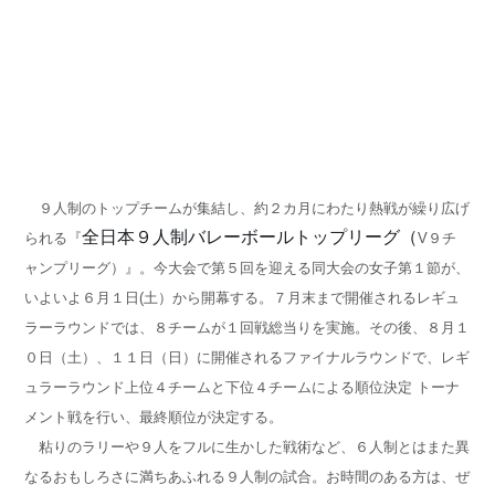
９人制のトップチームが集結し、約２カ月にわたり熱戦が繰り広げ
全日本９人制バレーボールトップリーグ（
られる『
V９チ
ャンプリーグ）』。今大会で第５回を迎える同大会の女子第１節が、
いよいよ６月１日(土）から開幕する。７月末まで開催されるレギュ
ラーラウンドでは、８チームが１回戦総当りを実施。その後、８月１
０日（土）、１１日（日）に開催されるファイナルラウンドで、レギ
ュラーラウンド上位４チームと下位４チームによる順位決定 トーナ
メント戦を行い、最終順位が決定する。
粘りのラリーや９人をフルに生かした戦術など、６人制とはまた異
なるおもしろさに満ちあふれる９人制の試合。お時間のある方は、ぜ