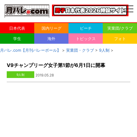
togg
navi
日本代表
国内リーグ
ビーチ
実業団/クラブ
学生
海外
トピックス
フォト
月バレ.com【月刊バレーボール】
>
実業団・クラブ
>
9人制
>
V9チャンプリーグ女子第1節が6月1日に開幕
9人制
2019.05.28