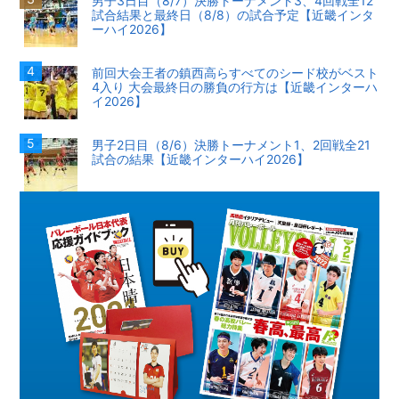
男子3日目（8/7）決勝トーナメント3、4回戦全12
試合結果と最終日（8/8）の試合予定【近畿インタ
ーハイ2026】
前回大会王者の鎮西高らすべてのシード校がベスト
4入り 大会最終日の勝負の行方は【近畿インターハ
イ2026】
男子2日目（8/6）決勝トーナメント1、2回戦全21
試合の結果【近畿インターハイ2026】