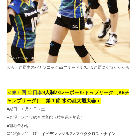
大会４連覇中のパナソニックESブルーベルズ。5連覇に期待がかかる
＜第５回 全日本
9人制バレーボールトップリーグ
（V9チ
ャンプリーグ） 第１節 水の都大垣大会＞
■期日
６月１日（土）
■会場
大垣市総合体育館（岐阜県大垣市）
■組み合わせ
第1試合／11：00
イビデンレグルス
×
マツダクロス・ナイン