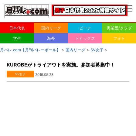
togg
navi
日本代表
国内リーグ
ビーチ
実業団/クラブ
学生
海外
トピックス
フォト
月バレ.com【月刊バレーボール】
>
国内リーグ
>
SV女子
>
KUROBEがトライアウトを実施。参加者募集中！
SV女子
2019.05.28