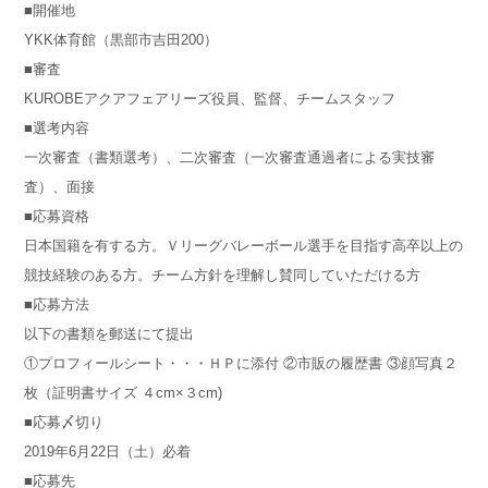
■開催地
YKK体育館（黒部市吉田200）
■審査
KUROBEアクアフェアリーズ役員、監督、チームスタッフ
■選考内容
一次審査（書類選考）、二次審査（一次審査通過者による実技審
査）、面接
■応募資格
日本国籍を有する方。Ｖリーグバレーボール選手を目指す高卒以上の
競技経験のある方。チーム方針を理解し賛同していただける方
■応募方法
以下の書類を郵送にて提出
①プロフィールシート・・・ＨＰに添付 ②市販の履歴書 ③顔写真２
枚（証明書サイズ ４cm×３cm)
■応募〆切り
2019年6月22日（土）必着
■応募先