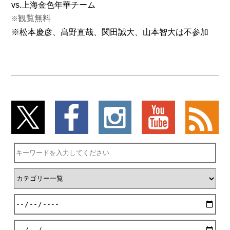
vs.上海金色年華チーム
観覧無料
※
※松本慶彦、髙野直哉、関田誠大、山本智大は不参加