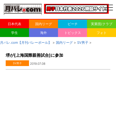
togg
navi
日本代表
国内リーグ
ビーチ
実業団/クラブ
学生
海外
トピックス
フォト
月バレ.com【月刊バレーボール】
>
国内リーグ
>
SV男子
>
堺が[上海国際親善試合]に参加
SV男子
2019.07.08