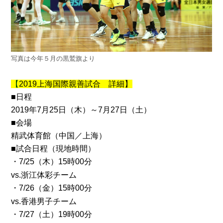
写真は今年５月の黒鷲旗より
【
2019上海国際親善試合 詳細】
■日程
2019年7月25日（木）～7月27日（土）
■会場
精武体育館（中国／上海）
■試合日程（現地時間）
・7/25（木）
15時00分
vs.浙江体彩チーム
・7/26（金）
15時00分
vs.香港男子チーム
・7/27（土）
19時00分