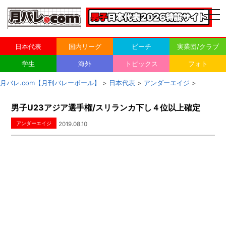
togg
navi
日本代表
国内リーグ
ビーチ
実業団/クラブ
学生
海外
トピックス
フォト
月バレ.com【月刊バレーボール】
>
日本代表
>
アンダーエイジ
>
男子U23アジア選手権/スリランカ下し４位以上確定
アンダーエイジ
2019.08.10