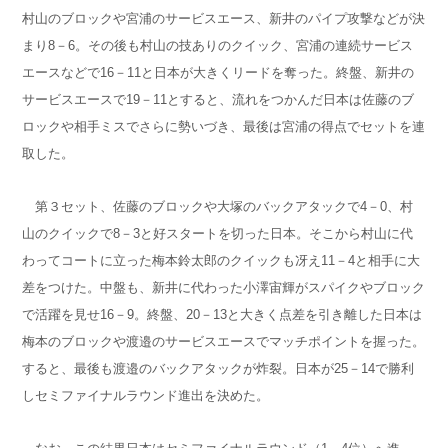
村山のブロックや宮浦のサービスエース、新井のパイプ攻撃などが決
まり8－6。その後も村山の技ありのクイック、宮浦の連続サービス
エースなどで16－11と日本が大きくリードを奪った。終盤、新井の
サービスエースで19－11とすると、流れをつかんだ日本は佐藤のブ
ロックや相手ミスでさらに勢いづき、最後は宮浦の得点でセットを連
取した。
第３セット、佐藤のブロックや大塚のバックアタックで4－0、村
山のクイックで8－3と好スタートを切った日本。そこから村山に代
わってコートに立った梅本鈴太郎のクイックも冴え11－4と相手に大
差をつけた。中盤も、新井に代わった小澤宙輝がスパイクやブロック
で活躍を見せ16－9。終盤、20－13と大きく点差を引き離した日本は
梅本のブロックや渡邉のサービスエースでマッチポイントを握った。
すると、最後も渡邉のバックアタックが炸裂。日本が25－14で勝利
しセミファイナルラウンド進出を決めた。