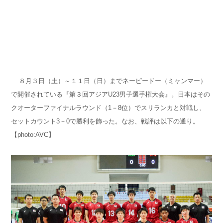
８
月
３
日（土）～
１１
日（日）までネーピードー（ミャンマー）
で開催されている『第
３
回アジアU23男子選手権大会』。日本はその
クオーターファイナルラウンド（1－8位）でスリランカと対戦し、
セットカウント3－0で勝利を飾った。なお、戦評は以下の通り。
【photo:AVC】