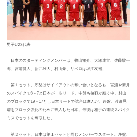
男子U23代表
日本のスターティングメンバーは、牧山祐介、大塚達宣、佐藤駿一
郎、宮浦健人、新井雄大、村山豪、リベロは堀江友裕。
第１セット、序盤はサイドアウトの奪い合いとなるも、宮浦や新井
のスパイクで8－7と日本が一歩リード。中盤も接戦が続く中、村山
のブロックで19－17とし日本リードで試合は進んだ。終盤、渡邉晃
瑠をブロック強化のために投入した日本。最後は相手の連続スパイク
ミスでセットを奪取した。
第２セット、日本は第１セットと同じメンバーでスタート。序盤、