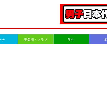
ーチ
実業団・クラブ
学生
海