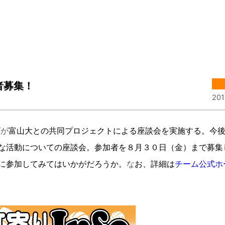
者募集！
201
ズが
富山大との共同プロジェクトによる座談会を実施する。
今
な活動についての座談会。参加者を８月３０日（金）まで募集
に参加してみてはいかがだろうか
。
な
お、詳細は
チーム公式ホ