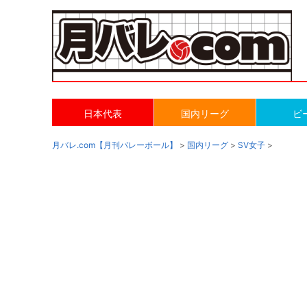
日本代表
国内リーグ
ビ
月バレ.com【月刊バレーボール】
>
国内リーグ
>
SV女子
>