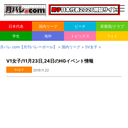
togg
navi
日本代表
国内リーグ
ビーチ
実業団/クラブ
学生
海外
トピックス
フォト
月バレ.com【月刊バレーボール】
>
国内リーグ
>
SV女子
>
V1女子/11月23日,24日のHGイベント情報
SV女子
2019.11.22