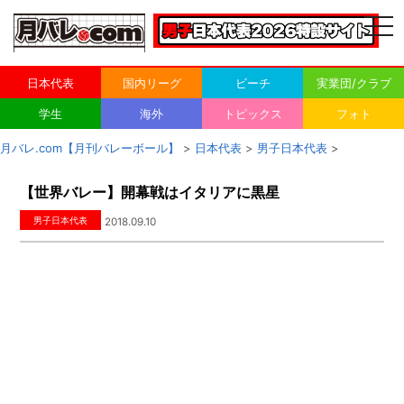
togg
navi
日本代表
国内リーグ
ビーチ
実業団/クラブ
学生
海外
トピックス
フォト
月バレ.com【月刊バレーボール】
>
日本代表
>
男子日本代表
>
【世界バレー】開幕戦はイタリアに黒星
男子日本代表
2018.09.10