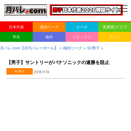
togg
navi
日本代表
国内リーグ
ビーチ
実業団/クラブ
学生
海外
トピックス
フォト
月バレ.com【月刊バレーボール】
>
国内リーグ
>
SV男子
>
【男子】サントリーがパナソニックの連勝を阻止
SV男子
2018.11.19