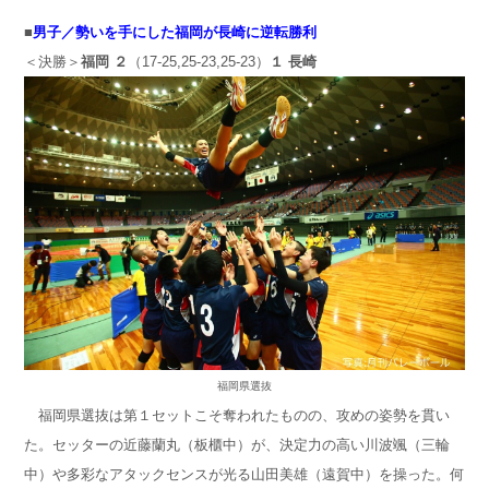
■
男子／勢いを手にした福岡が長崎に逆転勝利
＜決勝＞
福岡 ２
（17-25,25-23,25-23）
１ 長崎
福岡県選抜
福岡県選抜は第１セットこそ奪われたものの、攻めの姿勢を貫い
た。セッターの近藤蘭丸（板櫃中）が、決定力の高い川波颯（三輪
中）や多彩なアタックセンスが光る山田美雄（遠賀中）を操った。何