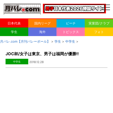
togg
navi
日本代表
国内リーグ
ビーチ
実業団/クラブ
学生
海外
トピックス
フォト
月バレ.com【月刊バレーボール】
>
学生
>
中学生
>
JOC杯/女子は東京、男子は福岡が優勝!!
中学生
2018.12.28