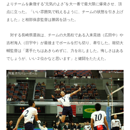
よりチームを象徴する“元気のよさ”を大一番で最大限に爆発させ、頂
点に立った。「いい雰囲気で戦えるように、チームの状態を引き上げ
ました」と相部保彦監督は勝因を語った。
対する長崎県選抜は、チームの大黒柱である入来晃徳（広田中）や
吉村海人（日宇中）が最後までボールを打ち切り、牽引した。堀切大
輔監督は「選手たちはあきらめずに、力を出しました。悔しさはある
でしょうが、いい２位かなと思います」と健闘をたたえた。