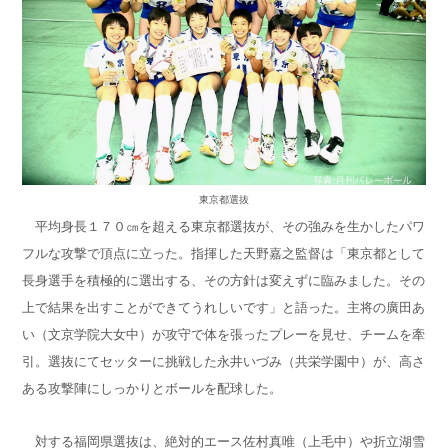
東京都選抜
平均身長１７０㎝を超える東京都選抜が、その強みを生かしたパワ
フルな攻撃で頂点に立った。指揮した天野嘉之監督は「東京都として
長身選手を積極的に選出する、その方針は変えずに臨みました。その
上で結果を出すことができてうれしいです」と語った。主将の廣田あ
い（文京学院大女中）が攻守で体を張ったプレーを見せ、チームを牽
引。選抜にてセッターに挑戦した永井いづみ（共栄学園中）が、高さ
ある攻撃陣にしっかりとボールを配球した。
対する福岡県選抜は、絶対的エース佐村真唯（上毛中）や折立湖雪