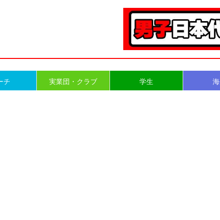
ーチ
実業団・クラブ
学生
海