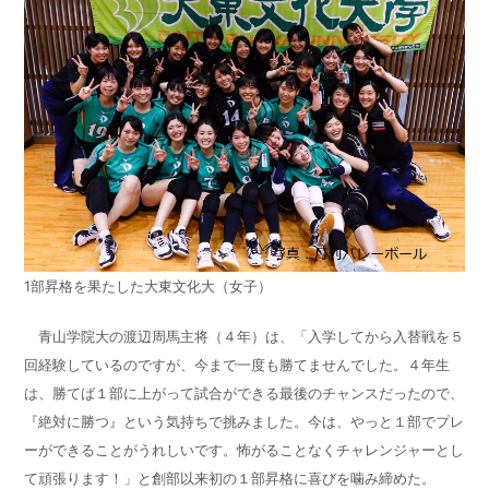
1部昇格を果たした大東文化大（女子）
青山学院大の渡辺周馬主将（４年）は、「入学してから入替戦を５
回経験しているのですが、今まで一度も勝てませんでした。４年生
は、勝てば１部に上がって試合ができる最後のチャンスだったので、
『絶対に勝つ』という気持ちで挑みました。今は、やっと１部でプレ
ーができることがうれしいです。怖がることなくチャレンジャーとし
て頑張ります！」と創部以来初の１部昇格に喜びを噛み締めた。