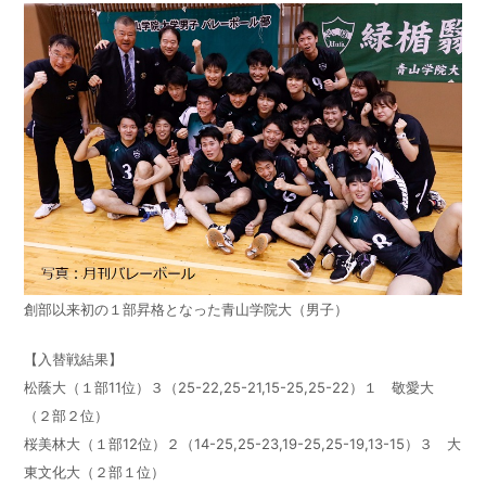
創部以来初の１部昇格となった青山学院大（男子）
【入替戦結果】
松蔭大（１部11位）３（25-22,25-21,15-25,25-22）１ 敬愛大
（２部２位）
桜美林大（１部12位）２（14-25,25-23,19-25,25-19,13-15）３ 大
東文化大（２部１位）