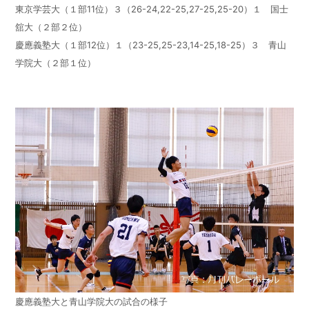
東京学芸大（１部11位）３（26-24,22-25,27-25,25-20）１ 国士
舘大（２部２位）
慶應義塾大（１部12位）１（23-25,25-23,14-25,18-25）３ 青山
学院大（２部１位）
慶應義塾大と青山学院大の試合の様子