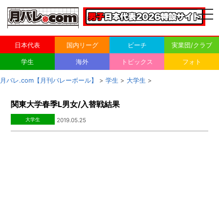
togg
navi
日本代表
国内リーグ
ビーチ
実業団/クラブ
学生
海外
トピックス
フォト
月バレ.com【月刊バレーボール】
>
学生
>
大学生
>
関東大学春季L男女/入替戦結果
大学生
2019.05.25