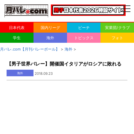
togg
navi
日本代表
国内リーグ
ビーチ
実業団/クラブ
学生
海外
トピックス
フォト
月バレ.com【月刊バレーボール】
>
海外
>
【男子世界バレー】開催国イタリアがロシアに敗れる
海外
2018.09.23