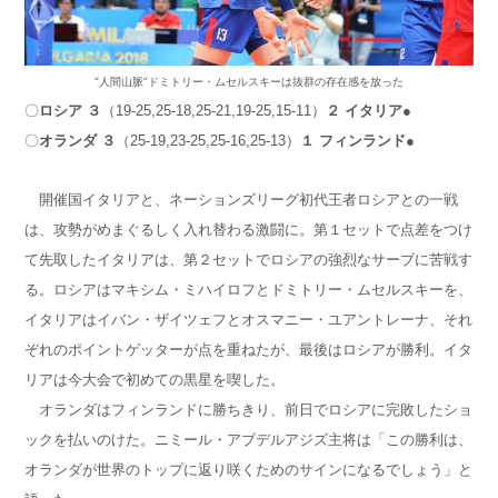
“人間山脈”ドミトリー・ムセルスキーは抜群の存在感を放った
〇
ロシア ３
（19-25,25-18,25-21,19-25,15-11）
２ イタリア
●
〇
オランダ ３
（25-19,23-25,25-16,25-13）
１ フィンランド
●
開催国イタリアと、ネーションズリーグ初代王者ロシアとの一戦
は、攻勢がめまぐるしく入れ替わる激闘に。第１セットで点差をつけ
て先取したイタリアは、第２セットでロシアの強烈なサーブに苦戦す
る。ロシアはマキシム・ミハイロフとドミトリー・ムセルスキーを、
イタリアはイバン・ザイツェフとオスマニー・ユアントレーナ、それ
ぞれのポイントゲッターが点を重ねたが、最後はロシアが勝利。イタ
リアは今大会で初めての黒星を喫した。
オランダはフィンランドに勝ちきり、前日でロシアに完敗したショ
ックを払いのけた。ニミール・アブデルアジズ主将は「この勝利は、
オランダが世界のトップに返り咲くためのサインになるでしょう」と