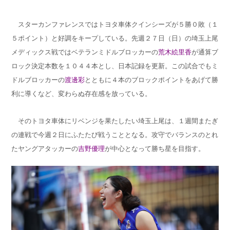
スターカンファレンスではトヨタ車体クインシーズが５勝０敗（１
５ポイント）と好調をキープしている。先週２７日（日）の埼玉上尾
メディックス戦ではベテランミドルブロッカーの
荒木絵里香
が通算ブ
ロック決定本数を１０４４本とし、日本記録を更新。この試合でもミ
ドルブロッカーの
渡邊彩
とともに４本のブロックポイントをあげて勝
利に導くなど、変わらぬ存在感を放っている。
そのトヨタ車体にリベンジを果たしたい埼玉上尾は、１週間またぎ
の連戦で今週２日にふたたび戦うこととなる。攻守でバランスのとれ
たヤングアタッカーの
吉野優理
が中心となって勝ち星を目指す。