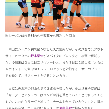
昨シーズンは未勝利の久光製薬から勝利した岡山
岡山にシーズン初黒星を喫した久光製薬だが、その試合ではアウト
サイドヒッターの
野本梨佳
がスパイクにブロックと、攻守で奮闘し
た。今週末は２日に日立リヴァーレと、また３日に２勝１敗（ともに
６ポイント）で並ぶNECレッドロケッツと対戦する。女王のプライ
ドを懸けて、リスタートを切ることだろう。
日立は先週末の郡山会場で２連敗を喫したが、多治見麻子監督は
「セッターとアタッカーはコンビ練習を重ねていくことで合ってくる
もの。これからリーグを通して、チームを作っていきたい」と、日本
代表から合流して日も浅いセッターの
佐藤美弥
に期待を寄せた。