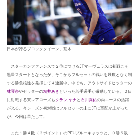
日本が誇るブロッククイーン、荒木
スターカンファレンスで２位につけるJTマーヴェラスは初戦こそ
黒星スタートとなったが、そこからフルセットの戦いを幾度となく制
する勝負根性を発揮して４連勝中。中でも、アウトサイドヒッターの
林琴奈
やセッターの
籾井あき
といった若手選手が躍動している。２日
に対戦する東レアローズも
クラン,ヤナ
と
石川真佑
の両エースの活躍
が光る。今シーズン初対戦はフルセットの末にJTに軍配が上がった
が、今回は果たして。
また１勝４敗（３ポイント）のPFUブルーキャッツと、０勝５敗