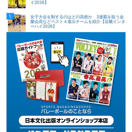
イ2026】
女子大会を制するのはどの高校か 3連覇を狙う金
蘭会高などベスト４進出チームを紹介【近畿インタ
ーハイ2026】