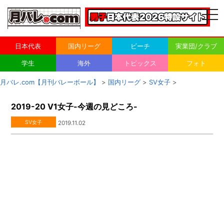
togg
navi
日本代表
国内リーグ
ビーチ
実業団/クラブ
学生
海外
トピックス
フォト
月バレ.com【月刊バレーボール】
>
国内リーグ
>
SV女子
>
2019-20 V1女子-今週の見どころ-
SV女子
2019.11.02