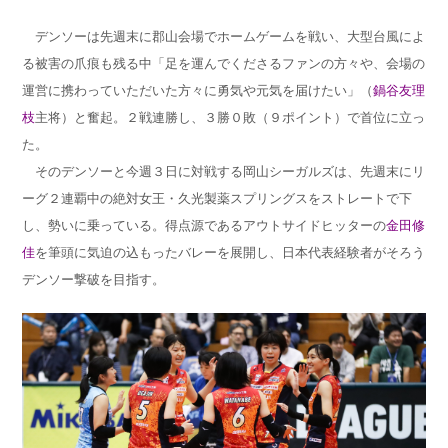
デンソーは先週末に郡山会場でホームゲームを戦い、大型台風によ
る被害の爪痕も残る中「足を運んでくださるファンの方々や、会場の
運営に携わっていただいた方々に勇気や元気を届けたい」（
鍋谷友理
枝
主将）と奮起。２戦連勝し、３勝０敗（９ポイント）で首位に立っ
た。
そのデンソーと今週３日に対戦する岡山シーガルズは、先週末にリ
ーグ２連覇中の絶対女王・久光製薬スプリングスをストレートで下
し、勢いに乗っている。得点源であるアウトサイドヒッターの
金田修
佳
を筆頭に気迫の込もったバレーを展開し、日本代表経験者がそろう
デンソー撃破を目指す。