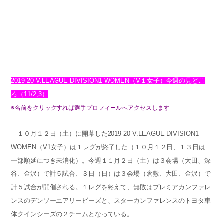
2019-20 V.LEAGUE DIVISION1 WOMEN（V１女子）今週の見どこ
ろ（11/2,3）
※名前をクリックすれば選手プロフィールへアクセスします
１０月１２日（土）に開幕した2019-20 V.LEAGUE DIVISION1
WOMEN（V1女子）は１レグが終了した（１０月１２日、１３日は
一部順延につき未消化）。
今週１１月２日（土）は３会場（大田、深
谷、金沢）で計５試合、３日（日）は３会場（倉敷、大田、金沢）で
計５試合が開催される。１レグを終えて、無敗はプレミアカンファレ
ンスのデンソーエアリービーズと、スターカンファレンスのトヨタ車
体クインシーズの２チームとなっている。