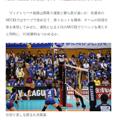
ヴィクトリーナ姫路は開幕５連敗と勝ち星が遠いが、先週末の
NEC戦ではサーブで攻め立て、第１セットを獲得。チームの目指す
形を体現してみせた。連戦となる２日のNEC戦でリベンジを果たす
と同時に、V1初勝利をつかめるか。
仕切り直しを図る久光製薬