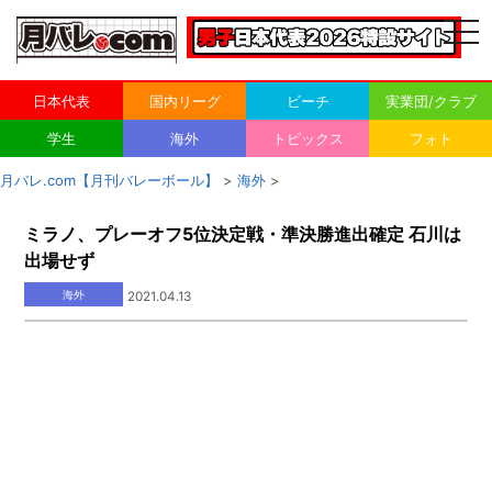
togg
navi
日本代表
国内リーグ
ビーチ
実業団/クラブ
学生
海外
トピックス
フォト
月バレ.com【月刊バレーボール】
>
海外
>
ミラノ、プレーオフ5位決定戦・準決勝進出確定 石川は
出場せず
海外
2021.04.13