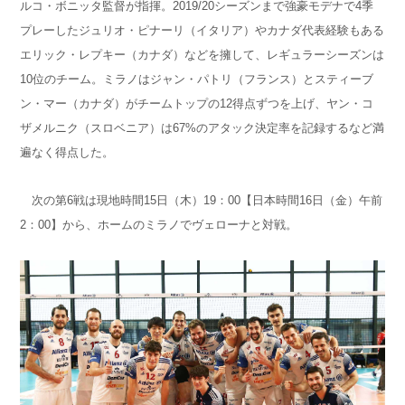
ルコ・ボニッタ監督が指揮。2019/20シーズンまで強豪モデナで4季
プレーしたジュリオ・ピナーリ（イタリア）やカナダ代表経験もある
エリック・レプキー（カナダ）などを擁して、レギュラーシーズンは
10位のチーム。ミラノはジャン・パトリ（フランス）とスティーブ
ン・マー（カナダ）がチームトップの12得点ずつを上げ、ヤン・コ
ザメルニク（スロベニア）は67%のアタック決定率を記録するなど満
遍なく得点した。
次の第6戦は現地時間15日（木）19：00【日本時間16日（金）午前
2：00】から、ホームのミラノでヴェローナと対戦。