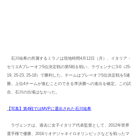
石川祐希の所属するミラノは現地時間4月12日（月）、イタリア・
セリエAプレーオフ5位決定戦の第5戦を戦い、ラヴェンナに3-0（25-
19, 25-23, 25-18）で勝利した。チームはプレーオフ5位決定戦を5連
勝。上位4チームが進むことのできる準決勝への進出を確定。この試
合、石川の出場はなかった。
【写真】第4戦ではMVPに選出された石川祐希
ラヴェンナは、過去に女子イタリア代表監督として、2012年世界
選手権で優勝、2016リオデジャネイロオリンピックなどを戦ったマ