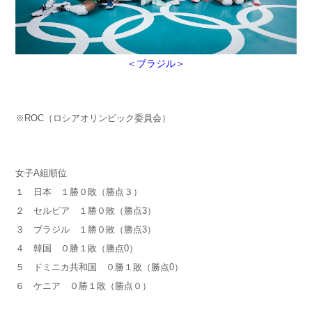
＜ブラジル＞
※ROC（ロシアオリンピック委員会）
女子A組順位
１ 日本 １勝０敗（勝点３）
２ セルビア １勝０敗（勝点3）
３ ブラジル １勝０敗（勝点3）
４ 韓国 ０勝１敗（勝点0）
５ ドミニカ共和国 ０勝１敗（勝点0）
６ ケニア ０勝１敗（勝点０）