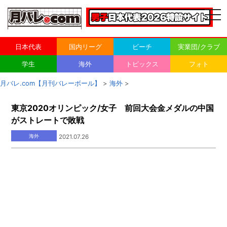
togg
navi
日本代表
国内リーグ
ビーチ
実業団/クラブ
学生
海外
トピックス
フォト
月バレ.com【月刊バレーボール】
>
海外
>
東京2020オリンピック/女子 前回大会金メダルの中国
がストレートで敗戦
海外
2021.07.26