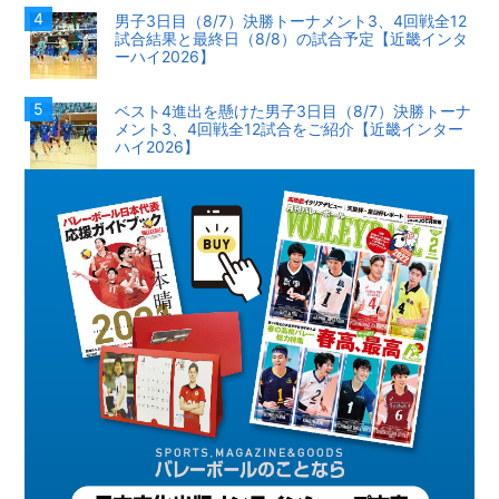
男子3日目（8/7）決勝トーナメント3、4回戦全12
試合結果と最終日（8/8）の試合予定【近畿インタ
ーハイ2026】
ベスト4進出を懸けた男子3日目（8/7）決勝トーナ
メント3、4回戦全12試合をご紹介【近畿インター
ハイ2026】