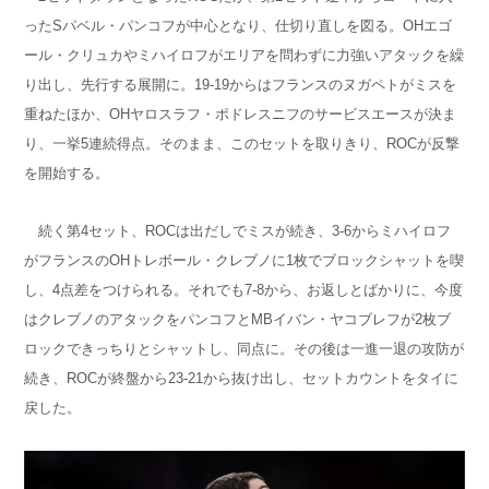
ったSパベル・パンコフが中心となり、仕切り直しを図る。OHエゴ
ール・クリュカやミハイロフがエリアを問わずに力強いアタックを繰
り出し、先行する展開に。19-19からはフランスのヌガペトがミスを
重ねたほか、OHヤロスラフ・ポドレスニフのサービスエースが決ま
り、一挙5連続得点。そのまま、このセットを取りきり、ROCが反撃
を開始する。
続く第4セット、ROCは出だしでミスが続き、3-6からミハイロフ
がフランスのOHトレボール・クレブノに1枚でブロックシャットを喫
し、4点差をつけられる。それでも7-8から、お返しとばかりに、今度
はクレブノのアタックをパンコフとMBイバン・ヤコブレフが2枚ブ
ロックできっちりとシャットし、同点に。その後は一進一退の攻防が
続き、ROCが終盤から23-21から抜け出し、セットカウントをタイに
戻した。