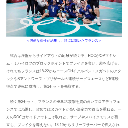
＜強烈な個性が結集し、頂点に輝いたフランス＞
試合は序盤からサイドアウトの応酬が続く中、ROCがOPマキシ
ム・ミハイロフのブロックポイントでブレイクを奪い、差を広げる。
それでもフランスは18-22からエースOHイアルバン・ヌガペトのアタ
ックやSアントワーヌ・ブリザールの連続サービスエースなど5連続
得点で逆転に成功し、第1セットを先取する。
続く第2セット、フランスのROCの攻撃を質の高いフロアディフェ
ンスではね返し、攻めてはヌガペトが高い決定力で得点を重ねる。一
方のROCはサイドアウトこそ取れど、サーブやスパイクでミスが目
立ち、ブレイクを奪えない。13-19からリリーフサーバーで投入され