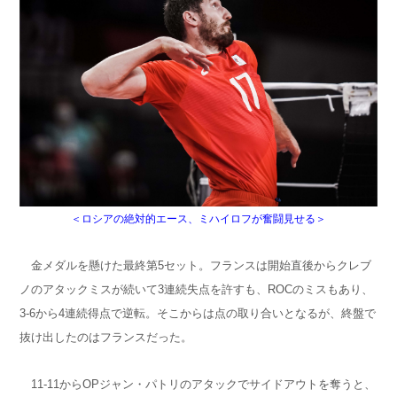
＜ロシアの絶対的エース、ミハイロフが奮闘見せる＞
金メダルを懸けた最終第5セット。フランスは開始直後からクレブ
ノのアタックミスが続いて3連続失点を許すも、ROCのミスもあり、
3-6から4連続得点で逆転。そこからは点の取り合いとなるが、終盤で
抜け出したのはフランスだった。
11-11からOPジャン・パトリのアタックでサイドアウトを奪うと、