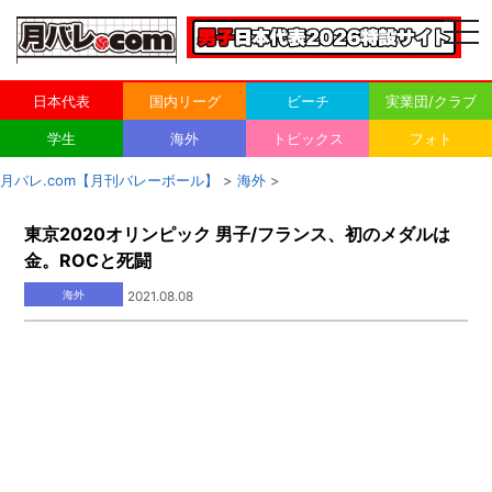
togg
navi
日本代表
国内リーグ
ビーチ
実業団/クラブ
学生
海外
トピックス
フォト
月バレ.com【月刊バレーボール】
>
海外
>
東京2020オリンピック 男子/フランス、初のメダルは
金。ROCと死闘
海外
2021.08.08