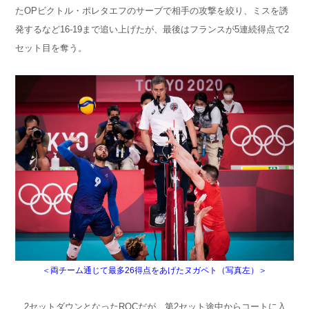
たOPビクトル・ポレタエフのサーブで相手の攻撃を絞り、ミスを誘
発するなど16-19まで追い上げたが、最後はフランスが5連続得点で2
セット目を奪う。
＜両チーム通じて最多26得点をあげたヌガペト（写真左）＞
2セットダウンとなったROCだが、第2セット途中からコートに入