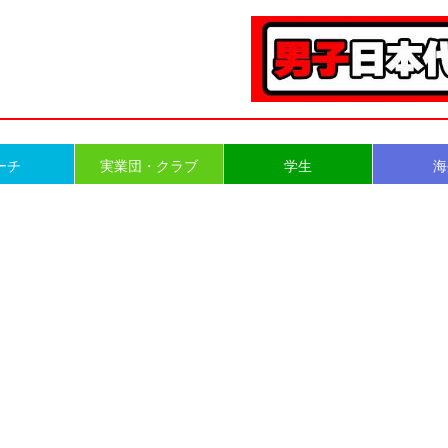
ーチ
実業団・クラブ
学生
海