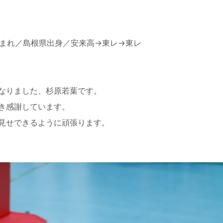
日生まれ／島根県出身／安来高→東レ→東レ
なりました、杉原若葉です。
き感謝しています。
見せできるように頑張ります。