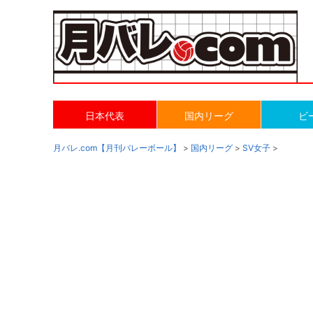
日本代表
国内リーグ
ビ
月バレ.com【月刊バレーボール】
>
国内リーグ
>
SV女子
>