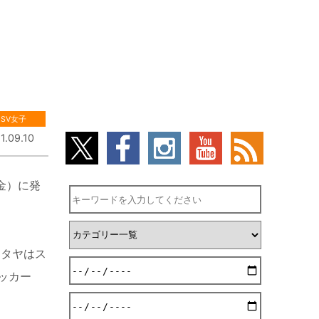
SV女子
1.09.10
金）に発
ッタヤはス
ッカー