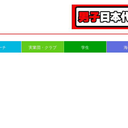
ーチ
実業団・クラブ
学生
海