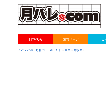
日本代表
国内リーグ
ビ
月バレ.com【月刊バレーボール】
>
学生
>
高校生
>