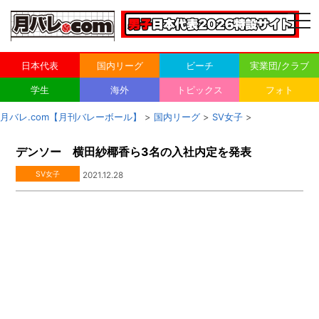
togg
navi
日本代表
国内リーグ
ビーチ
実業団/クラブ
学生
海外
トピックス
フォト
月バレ.com【月刊バレーボール】
>
国内リーグ
>
SV女子
>
デンソー 横田紗椰香ら3名の入社内定を発表
SV女子
2021.12.28