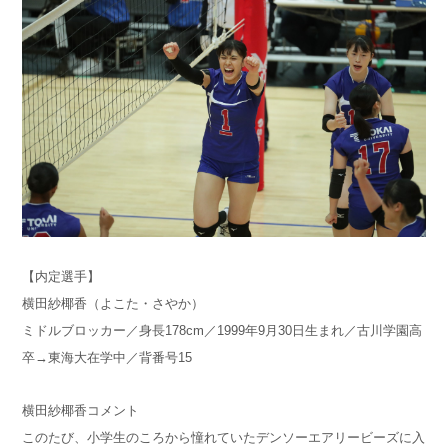
【内定選手】
横田紗椰香（よこた・さやか）
ミドルブロッカー／身長178cm／1999年9月30日生まれ／古川学園高
卒→東海大在学中／背番号15
横田紗椰香コメント
このたび、小学生のころから憧れていたデンソーエアリービーズに入