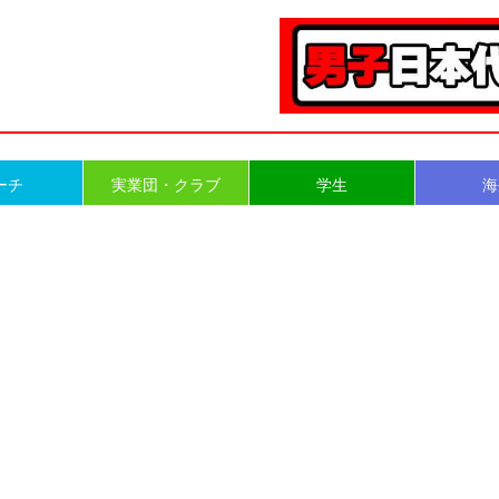
ーチ
実業団・クラブ
学生
海