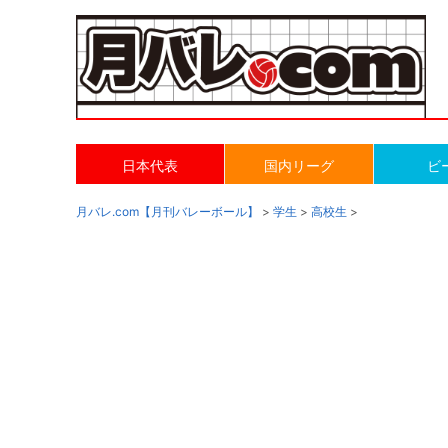
日本代表
国内リーグ
ビ
月バレ.com【月刊バレーボール】
>
学生
>
高校生
>