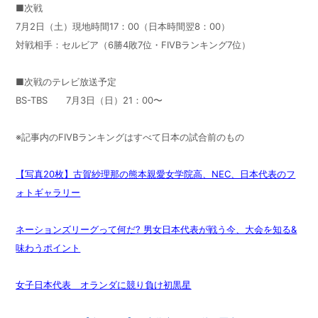
■次戦
7月2日（土）現地時間17：00（日本時間翌8：00）
対戦相手：セルビア（6勝4敗7位・FIVBランキング7位）
■次戦のテレビ放送予定
BS-TBS 7月3日（日）21：00〜
※記事内のFIVBランキングはすべて日本の試合前のもの
【写真20枚】古賀紗理那の熊本親愛女学院高、NEC、日本代表のフ
ォトギャラリー
ネーションズリーグって何だ? 男女日本代表が戦う今、大会を知る&
味わうポイント
女子日本代表 オランダに競り負け初黒星