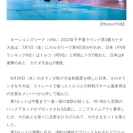
【Photo:FIVB】
ネーションズリーグ（VNL）2022女子予選ラウンド第3週カナダ
大会は、7月1日（金）にカルガリーで第4日目が行われ、日本（FIVB
ランキング6位）はトルコ（同5位）と対戦し1-3で敗れた。日本は8
連勝のあと、カナダ大会は2連敗。
6月29日（水）のオランダ戦で大会初黒星を喫した日本。そのオラ
ンダを今大会、ストレートで破ったトルコとの対戦でチーム最多得点
の古賀をメンバーから外して臨んだ。
第1セットは中盤まで一進一退の攻防が続くも、16-18から宮部の
バックアタックがブロックされ3点差に。ここでタイムアウト要求し
たが、そのあとも徐々に点差をひろげられて、そのままセットを落と
した。
第2セットは序盤に石川、濵松が連続でブロックされるなどでリー