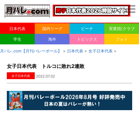
togg
navi
日本代表
国内リーグ
ビーチ
実業団/クラブ
学生
海外
トピックス
フォト
月バレ.com【月刊バレーボール】
>
日本代表
>
女子日本代表
>
女子日本代表 トルコに敗れ2連敗
女子日本代表
2022.07.02