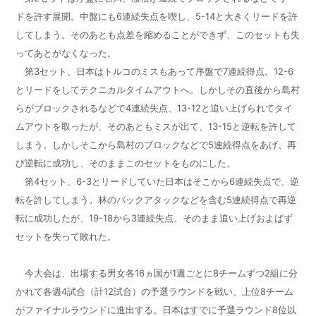
ドを許す展開。中盤にも6連続失点を喫し、5-14と大きくリードを許
してしまう。そのあとも点差を縮めることができず、このセットも失
ってあとがなくなった。
第3セット、日本はトルコのミスもあって序盤で7連続得点。12-6
とリードをしてテクニカルタイムアウトへ。しかしその直後から島村
らがブロックされるなどで4連続失点、13-12と追い上げられてタイ
ムアウトを取ったが、そのあともミスが出て、13-15と逆転を許して
しまう。しかしそこから島村のブロックなどで5連続得点をあげ、再
び逆転に成功し、そのままこのセットをものにした。
第4セット、6-3とリードしていた日本はそこから6連続失点で、逆
転を許してしまう。林のバックアタックなどを含む5連続得点で再逆
転に成功したが、19-18から3連続失点、そのまま追い上げおよばず
セットを失って敗れた。
今大会は、出場する男女各16ヵ国が1週ごとに8チームずつ2組に分
かれて各週4試合（計12試合）の予選ラウンドを戦い、上位8チーム
がファイナルラウンドに進出する。日本はすでに予選ラウンド8位以