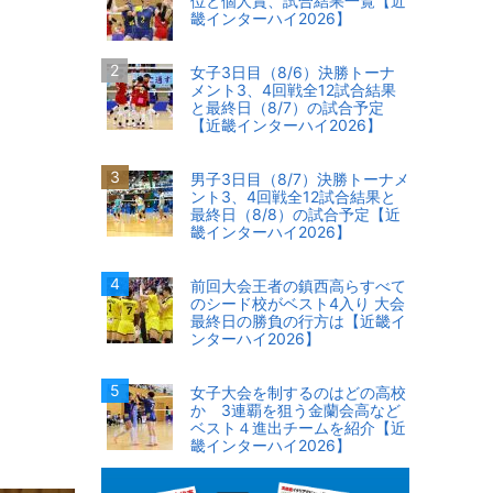
位と個人賞、試合結果一覧【近
畿インターハイ2026】
女子3日目（8/6）決勝トーナ
メント3、4回戦全12試合結果
と最終日（8/7）の試合予定
【近畿インターハイ2026】
男子3日目（8/7）決勝トーナメ
ント3、4回戦全12試合結果と
最終日（8/8）の試合予定【近
畿インターハイ2026】
前回大会王者の鎮西高らすべて
のシード校がベスト4入り 大会
最終日の勝負の行方は【近畿イ
ンターハイ2026】
女子大会を制するのはどの高校
か 3連覇を狙う金蘭会高など
ベスト４進出チームを紹介【近
畿インターハイ2026】