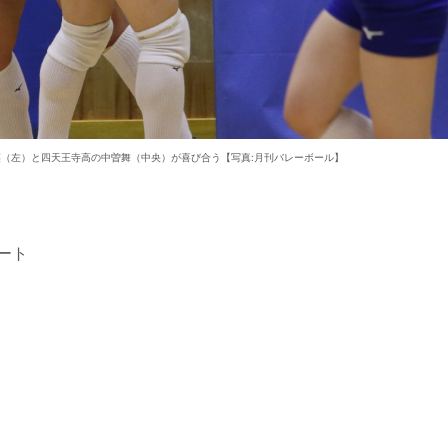
（左）と四天王寺高の中曽舞（中央）が喜び合う【写真:月刊バレーボール
】
ート