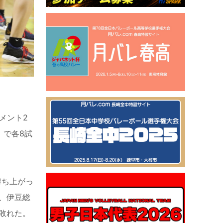
メント2
）で各8試
勝ち上がっ
、伊豆総
敗れた。