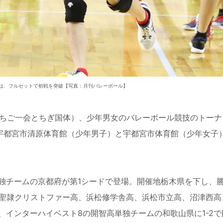
は、フルセットで初戦を突破【写真：月刊バレーボール】
ちご一会とちぎ国体）、少年男女のバレーボール競技のトーナ
る宇都宮市清原体育館（少年男子）と宇都宮市体育館（少年女子
チームの京都府が第1シードで登場。開催地栃木県を下し、
、聖隷クリストファー高、浜松修学舎高、浜松市立高、沼津西高
インターハイベスト8の開智高単独チームの和歌山県に1-2で