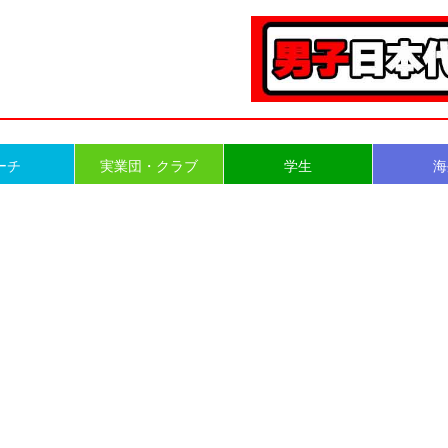
ーチ
実業団・クラブ
学生
海