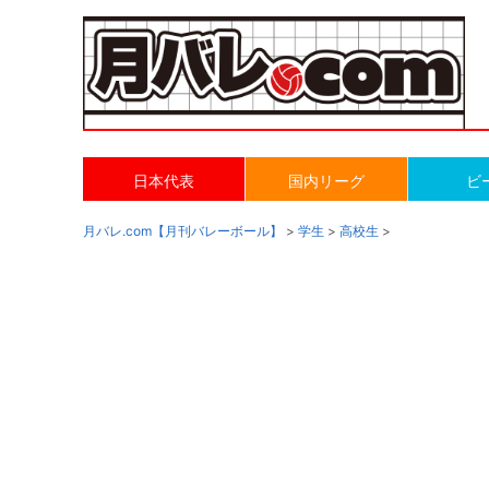
日本代表
国内リーグ
ビ
月バレ.com【月刊バレーボール】
>
学生
>
高校生
>