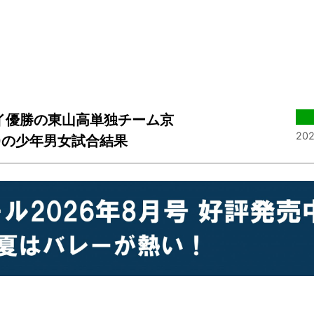
イ優勝の東山高単独チーム京
202
8)の少年男女試合結果