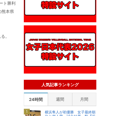
ート勝利
の熊本県
れる。
人気記事ランキング
週間
月間
24時間
横浜隼人が初優勝 女子最終順