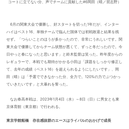
コートに立てない分、声でチームに貢献した#6岡田（晴／習志野）
6月の関東大会で優勝し、好スタートを切った1年だが、インター
ハイはベスト16、単独チームで臨んだ国体では初戦敗退と結果を残
せず。「つらいことのほうが多かったので、非常にうれしいです。関
東大会で優勝してからチーム状態が悪くて、ずっと冬だったので。今
日やっと春になったと思います」と鈴木監督は笑った。昨年度からの
レギュラーで、本戦でも期待がかかる小田は「課題をしっかり修正し
て、去年の成績（ベスト16）を超えられるようにしたいです」、岡
田（晴）は「予選でできなかった分、全力で。120%の力でぶつかっ
ていきたいです」と大暴れを誓った。
なお春高本戦は、2023年1月4日（水）～8日（日）に男女とも東
京体育館（東京都）で行われる。
東京学館船橋 存在感抜群のエースはライバルのおかげで成長