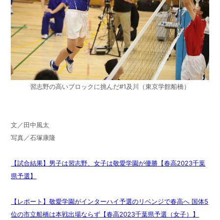
習志野の高いブロックに挑んだ#1及川（東京学館船橋）
文／田中風太
写真／石塚康隆
【試合結果】男子は習志野、女子は敬愛学園が優勝【春高2023千葉
県予選】
【レポート】敬愛学園がインターハイ予選のリベンジで春高へ 国体5
位の市立船橋は本戦出場ならず【春高2023千葉県予選（女子）】