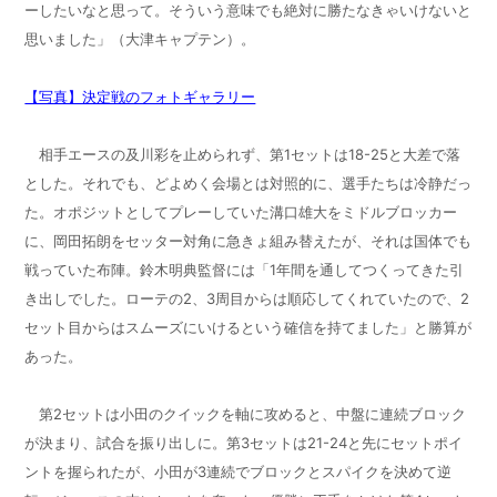
ーしたいなと思って。そういう意味でも絶対に勝たなきゃいけないと
思いました」（大津キャプテン）。
【写真】決定戦のフォトギャラリー
相手エースの及川彩を止められず、第1セットは18-25と大差で落
とした。それでも、どよめく会場とは対照的に、選手たちは冷静だっ
た。オポジットとしてプレーしていた溝口雄大をミドルブロッカー
に、岡田拓朗をセッター対角に急きょ組み替えたが、それは国体でも
戦っていた布陣。鈴木明典監督には「1年間を通してつくってきた引
き出しでした。ローテの2、3周目からは順応してくれていたので、2
セット目からはスムーズにいけるという確信を持てました」と勝算が
あった。
第2セットは小田のクイックを軸に攻めると、中盤に連続ブロック
が決まり、試合を振り出しに。第3セットは21-24と先にセットポイ
ントを握られたが、小田が3連続でブロックとスパイクを決めて逆