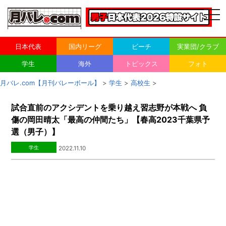
togg
navi
日本代表
国内リーグ
ビーチ
実業団/クラブ
学生
海外
トピックス
フォト
月バレ.com【月刊バレーボール】
>
学生
>
高校生
>
試合直前のアクシデントを乗り越え習志野が本戦へ 負
傷の岡田晴太「最高の仲間たち」【春高2023千葉県予
選（男子）】
学生
2022.11.10