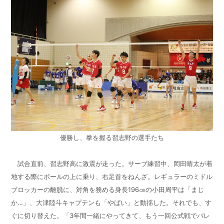
優勝し、拳を握る習志野の選手たち
試合直前、習志野高に激震が走った。サーブ練習中、岡田晴太が着
地する際にボールの上に乗り、右足首をねんざ。レギュラーのミドル
ブロッカーの離脱に、対角を務める身長196㎝の小田周平は「まじ
か…」、大津陸斗キャプテンも「やばい」と動揺した。それでも、す
ぐに切り替えた。「3年間一緒にやってきて、もう一回公式戦でバレ