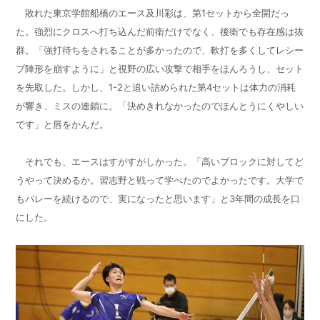
敗れた東京学館船橋のエース及川彩は、第1セットから全開だっ
た。強烈にクロスへ打ち込んだ前衛だけでなく、後衛でも存在感は抜
群。「強打待ちをされることが多かったので、軟打を多くしてレシー
ブ陣形を崩すように」と視野の広い攻撃で相手をほんろうし、セット
を先取した。しかし、1-2と追い詰められた第4セットは体力の消耗
が響き、ミスの連鎖に。「決めきれなかったのでほんとうにくやしい
です」と唇をかんだ。
それでも、エースはすがすがしかった。「高いブロックに対してど
うやって決めるか。習志野と戦って学べたのでよかったです。大学で
もバレーを続けるので、実になったと思います」と3年間の成長を口
にした。