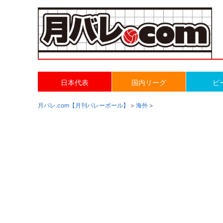
日本代表
国内リーグ
ビ
月バレ.com【月刊バレーボール】
>
海外
>