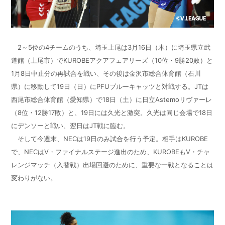
2～5位の4チームのうち、埼玉上尾は3月16日（木）に埼玉県立武
道館（上尾市）でKUROBEアクアフェアリーズ（10位・9勝20敗）と
1月8日中止分の再試合を戦い、その後は金沢市総合体育館（石川
県）に移動して19日（日）にPFUブルーキャッツと対戦する。JTは
西尾市総合体育館（愛知県）で18日（土）に日立Astemoリヴァーレ
（8位・12勝17敗）と、19日には久光と激突。久光は同じ会場で18日
にデンソーと戦い、翌日はJT戦に臨む。
そして今週末、NECは19日のみ試合を行う予定。相手はKUROBE
で、NECはV・ファイナルステージ進出のため、KUROBEもV・チャ
レンジマッチ（入替戦）出場回避のために、重要な一戦となることは
変わりがない。