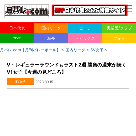
togg
navi
日本代表
国内リーグ
ビーチ
実業団/クラブ
学生
海外
トピックス
フォト
月バレ.com【月刊バレーボール】
>
国内リーグ
>
SV女子
>
V・レギュラーラウンドもラスト2週 勝負の週末が続く
V1女子【今週の見どころ】
SV女子
2023.03.15