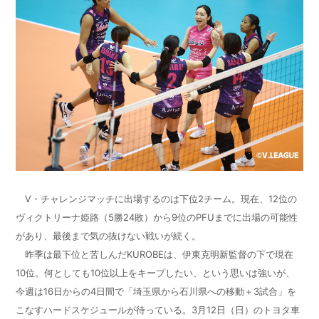
V・チャレンジマッチに出場するのは下位2チーム。現在、12位の
ヴィクトリーナ姫路（5勝24敗）から9位のPFUまでに出場の可能性
があり、最後まで気の抜けない戦いが続く。
昨季は最下位と苦しんだKUROBEは、伊東克明新監督の下で現在
10位。何としても10位以上をキープしたい、という思いは強いが、
今週は16日からの4日間で「埼玉県から石川県への移動＋3試合」を
こなすハードスケジュールが待っている。3月12日（日）のトヨタ車