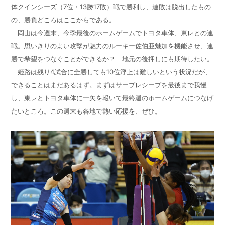
体クインシーズ（7位・13勝17敗）戦で勝利し、連敗は脱出したもの
の、勝負どころはここからである。
岡山は今週末、今季最後のホームゲームでトヨタ車体、東レとの連
戦。思いきりのよい攻撃が魅力のルーキー佐伯亜魅加を機能させ、連
勝で希望をつなぐことができるか？ 地元の後押しにも期待したい。
姫路は残り4試合に全勝しても10位浮上は難しいという状況だが、
できることはまだあるはず。まずはサーブレシーブを最後まで我慢
し、東レとトヨタ車体に一矢を報いて最終週のホームゲームにつなげ
たいところ。この週末も各地で熱い応援を、ぜひ。