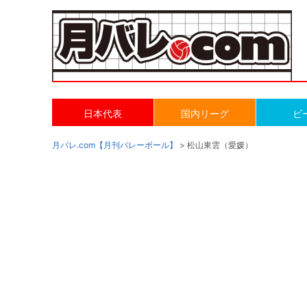
日本代表
国内リーグ
ビ
月バレ.com【月刊バレーボール】
> 松山東雲（愛媛）