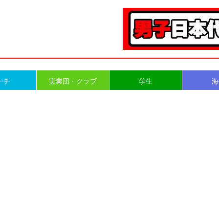
ーチ
実業団・クラブ
学生
海